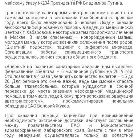
майскому Указу №204 Президента РФ Владимира Путина.
Транспортировку санитарным авиатранспортом пациентов в
тяжелом состоянии в автономии возобновили в прошлом
году, всего было эвакуировано 5 человек. Людям оказали
высококвалифицированную помощь в ведущих медицинских
центрах г. Хабаровска, некоторые затем продолжили лечение
в Москве. В числе спасенных – новорожденный малыш,
молодая мама, у которых возникли осложнения после родов,
12-летний подросток, пациент с инфарктом миокарда.
Организация работы санавиационного транспорта
осуществлялась за счет средств областного бюджета.
«Впервые на развитие санитарной авиации нам выделены
федеральные средства – 6 миллионов рублей на 2019 год.
Это позволит в 4 раза увеличить количество вылетов – с 5 до
20. Для региона это очень важно, ведь мы сможем спасать
больше тяжелобольных, которые нуждаются в срочной
перевозке до места оказания необходимой медицинской
помощи, в том числе людей, кому противопоказана эвакуация
автотранспортом», – прокомментировал начальник
облздрава ЕАО Валерий Жуков.
Для оказания помощи пациентам при возникновении
необходимости экстренной доставки действует соглашение
между правительством ЕАО и Министерством
здравоохранения Хабаровского края. Вместе с тем в этом
году эвакуация осуществлялась только из областной