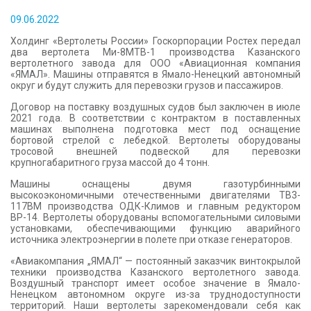
КОНТАКТЫ
09.06.2022
Холдинг «Вертолеты России» Госкорпорации Ростех передал
два вертолета Ми-8МТВ-1 производства Казанского
вертолетного завода для ООО «Авиационная компания
«ЯМАЛ». Машины отправятся в Ямало-Ненецкий автономный
округ и будут служить для перевозки грузов и пассажиров.
Договор на поставку воздушных судов был заключен в июле
2021 года. В соответствии с контрактом в поставленных
машинах выполнена подготовка мест под оснащение
бортовой стрелой с лебедкой. Вертолеты оборудованы
тросовой внешней подвеской для перевозки
крупногабаритного груза массой до 4 тонн.
Машины оснащены двумя газотурбинными
высокоэкономичными отечественными двигателями ТВ3-
117ВМ производства ОДК-Климов и главным редуктором
ВР-14. Вертолеты оборудованы вспомогательными силовыми
установками, обеспечивающими функцию аварийного
источника электроэнергии в полете при отказе генераторов.
«Авиакомпания „ЯМАЛ“ — постоянный заказчик винтокрылой
техники производства Казанского вертолетного завода.
Воздушный транспорт имеет особое значение в Ямало-
Ненецком автономном округе из-за труднодоступности
территорий. Наши вертолеты зарекомендовали себя как