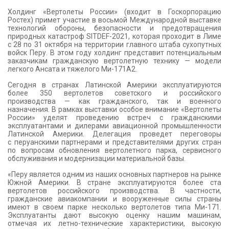
КОНТАКТЫ
Холдинг «Вертолеты России» (входит в Госкорпорацию
Ростех) примет участие в восьмой Международной выставке
технологий обороны, безопасности и предотвращения
природных катастроф SITDEF-2021, которая проходит в Лиме
с 28 по 31 октября на территории главного штаба сухопутных
войск Перу. В этом году холдинг представит потенциальным
заказчикам гражданскую вертолетную технику — модели
легкого Ансата и тяжелого Ми-171А2.
Сегодня в странах Латинской Америки эксплуатируются
более 350 вертолетов советского и российского
производства — как гражданского, так и военного
назначения. В рамках выставки особое внимание «Вертолеты
России» уделят проведению встреч с гражданскими
эксплуатантами и дилерами авиационной промышленности
Латинской Америки. Делегация проведет переговоры
с перуанскими партнерами и представителями других стран
по вопросам обновления вертолетного парка, сервисного
обслуживания и модернизации материальной базы.
«Перу является одним из наших основных партнеров на рынке
Южной Америки. В стране эксплуатируются более ста
вертолетов российского производства. В частности,
гражданские авиакомпании и вооруженные силы страны
имеют в своем парке несколько вертолетов типа Ми-171.
Эксплуатанты дают высокую оценку нашим машинам,
отмечая их летно-технические характеристики, высокую