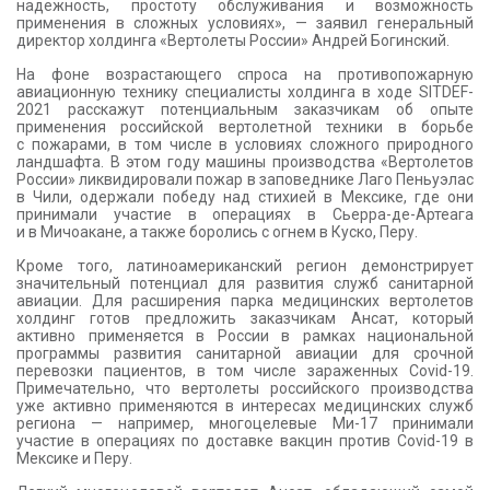
надежность, простоту обслуживания и возможность
применения в сложных условиях», — заявил генеральный
директор холдинга «Вертолеты России» Андрей Богинский.
На фоне возрастающего спроса на противопожарную
авиационную технику специалисты холдинга в ходе SITDEF-
2021 расскажут потенциальным заказчикам об опыте
применения российской вертолетной техники в борьбе
с пожарами, в том числе в условиях сложного природного
ландшафта. В этом году машины производства «Вертолетов
России» ликвидировали пожар в заповеднике Лаго Пеньуэлас
в Чили, одержали победу над стихией в Мексике, где они
принимали участие в операциях в Сьерра-де-Артеага
и в Мичоакане, а также боролись с огнем в Куско, Перу.
Кроме того, латиноамериканский регион демонстрирует
значительный потенциал для развития служб санитарной
авиации. Для расширения парка медицинских вертолетов
холдинг готов предложить заказчикам Ансат, который
активно применяется в России в рамках национальной
программы развития санитарной авиации для срочной
перевозки пациентов, в том числе зараженных Covid-19.
Примечательно, что вертолеты российского производства
уже активно применяются в интересах медицинских служб
региона — например, многоцелевые Ми-17 принимали
участие в операциях по доставке вакцин против Covid-19 в
Мексике и Перу.