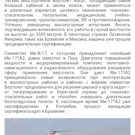
Легкий многоцелевой вертолет Ансат, обладающий самой
большой кабиной в своем классе, может применяться
в различных вариантах целевого назначения: поисково-
спасательном, патрульном, медицинском, учебно-
тренировочном, грузопассажирском, VIP и противопожарном.
Успешно завершены высокогорные испытания Ансата,
подтвердившие возможность его работы в горной местности
на высотах до 3500 метров. В некоторых странах Латинской
Америки, таких как Бразилия и Мексика, машина уже прошла
предварительную сертификацию.
Семейство Ми-8/17, к которому принадлежит новейший
Ми-171А2, давно известно в Перу. Двигатели повышенной
мощности и модернизированный комплекс пилотажно-
навигационного и радиосвязного оборудования расширили
сферу применения вертолета. Они дают Ми-171А2
принципиально новые возможности при эксплуатации
в высокогорных районах и районах с жарким климатом.
Вертолет предназначен для решения широкого круга задач —
от патрулирования и береговой охраны до поисково-
спасательных работ и способен совершать длительные
беспосадочные полеты. В настоящее время Ми-171А2 уже
сертифицирован в Колумбии, процесс валидации
сертификата идет в Бразилии.