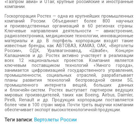
«Газпром авиа» и UTair, крупные российские и иностранные
компании.
Госкорпорация Ростех — одна из крупнейших промышленных
компаний России. Объединяет более 800 научных
и производственных организаций в 60 регионах страны.
Ключевые направления деятельности — авиастроение,
радиоэлектроника, медицинские технологии, инновационные
материалы и др. В портфель корпорации входят такие
известные бренды, как АВТОВАЗ, КАМАЗ, ОАК, «Вертолеты
России», ОДК, Уралвагонзавод, «Швабе», Концерн
Калашников и др. Ростех активно участвует в реализации
всех 12 национальных проектов. Компания является
ключевым поставщиком технологий «Умного города»,
занимается цифровизацией государственного управления,
промышленности, социальных отраслей, разрабатывает
планы развития технологий беспроводной связи 5G,
промышленного интернета вещей, больших данных
и блокчейн-систем. Ростех выступает партнером ведущих
мировых производителей, таких как Boeing, Airbus, Daimler,
Pirelli, Renault и др. Продукция корпорации поставляется
более чем в 100 стран мира. Почти треть выручки компании
обеспечивает экспорт высокотехнологичной продукции.
Теги записи:
Вертолеты России