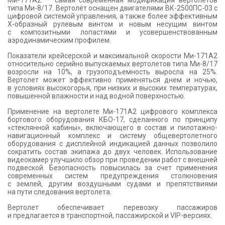
Ми-171А2 — самая современная модификация вертолетов
типа Ми-8/17. Вертолёт оснащен двигателями ВК-2500ПС-03 с
цифровой системой управления, а также более эффективным
Х-образный рулевым винтом и новым несущим винтом
с композитными лопастями и усовершенствованным
аэродинамическим профилем.
Показатели крейсерской и максимальной скорости Ми-171А2
относительно серийно выпускаемых вертолетов типа Ми-8/17
возросли на 10%, а грузоподъемность выросла на 25%.
Вертолет может эффективно применяться днем и ночью,
в условиях высокогорья, при низких и высоких температурах,
повышенной влажности и над водной поверхностью.
Применение на вертолете Ми-171А2 цифрового комплекса
бортового оборудования КБО-17, сделанного по принципу
«стеклянной кабины», включающего в состав и пилотажно-
навигационный комплекс и систему общевертолетного
оборудования с дисплейной индикацией данных позволило
сократить состав экипажа до двух человек. Использование
видеокамер улучшило обзор при проведении работ с внешней
подвеской. Безопасность повысилась за счет применения
современных систем предупреждения столкновения
с землей, другим воздушными судами и препятствиями
на пути следования вертолета.
Вертолет обеспечивает перевозку пассажиров
и предлагается в транспортной, пассажирской и VIP-версиях.