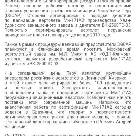
двигателестроительной корпорации (входят в Госкорпорацию
КОНТАКТЫ
Ростех) провели рабочую встречу с представителями
Главного управления гражданской авиации Республики Перу
(DGCAP). Стороны договорились о порядке действий
по валидации вертолета Ми-171А2 производства Улан-
Удэнского авиационного завода и двигателя ВК-2500ПС-03.
Полностью сертифицировать вертолет перуанские
авиационные власти планируют до конца 2019 года.
Также в рамках процедуры валидации представители DGCAP
планируют в ближайшее время посетить Московский
вертолетный завод им. М.Л. Миля и АО «ОДК-Климов»,
которые являются разработчиками вертолета Ми-171А2
и двигателя ВК-2500ПС-03.
«На сегодняшний день Перу является крупнейшим
оператором российских вертолетов в Латинской Америке —
в этой стране зарегистрировано более 100 гражданских
и военных машин. Эксплуатанты заинтересованы
в обновлении парка, и валидация сертификата Ми-171А2
перуанскими авиационными властями позволит нам начать
поставки этой современной машины. Напомню, что
аналогичная работа по сертификации Ми-171А2 сегодня
ведется в Бразилии, что говорит о перспективности
латиноамериканского рынка для наших машин», — заявил
генеральный директор холдинга «Вертолеты России» Андрей
Богинский.