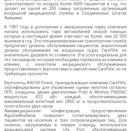
транспортирует по воздуху более 4000 пациентов в год, что
делает ее одной из 200 самых загруженных организаций
воздушной медицинской службы в Соединенных Штатах
Америки.
В 1981 году в дополнение к авиационному парку компания
начала использовать парк автомобилей скорой помощи,
которые в настоящее время отвечают на более чем 22 000
вызовов в год. Эта специализированная транспортная служба
предлагает уровень обслуживания пациентов, аналогичный
уровню обслуживания на воздушных судах CareFlite, но
значительно дешевле по стоимости. Эта услуга идеальна для
тех пассажиров, которым необходима перевозка из клиники в
клинику с качеством медицинского обслуживания,
предоставляемого вертолетами и самолетами CareFlite, но не
требующих срочности.
Вертолеты AW109 Power, принадлежащие компании CareFlite,
сертифицированы для управления одним пилотом согласно
ППП, оснащены двумя двигателями Pratt & Whitney PW206C
мощностью 423 кВт каждый, обеспечивающими
максимальный взлетный вес 2850 кг и продолжительность
полета более двух часов.
Авиамедицинская конфигурация, предоставляемая
AgustaWestland, позволяет госпитализировать двух
пациентов на носилках и трех сопровождающих лиц. Для
носилок, загружаемых в первую очередь, используется
вращающаяся система Life Port, обеспечивающая