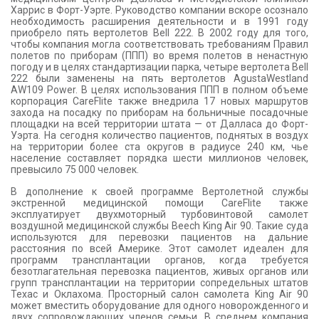
Харрис в Форт-Уэрте. Руководство компании вскоре осознало
необходимость расширения деятельности и в 1991 году
приобрело пять вертолетов Bell 222. В 2002 году для того,
чтобы компания могла соответствовать требованиям Правил
полетов по приборам (ППП) во время полетов в ненастную
погоду и в целях стандартизации парка, четыре вертолета Bell
222 были заменены на пять вертолетов AgustaWestland
AW109 Power. В целях использования ППП в полном объеме
корпорация CareFlite также внедрила 17 новых маршрутов
захода на посадку по приборам на больничные посадочные
площадки на всей территории штата — от Далласа до Форт-
Уэрта. На сегодня количество пациентов, поднятых в воздух
на территории более ста округов в радиусе 240 км, чье
население составляет порядка шести миллионов человек,
превысило 75 000 человек.
В дополнение к своей программе Вертолетной службы
экстренной медицинской помощи CareFlite также
эксплуатирует двухмоторный турбовинтовой самолет
воздушной медицинской службы Beech King Air 90. Такие суда
используются для перевозки пациентов на дальние
расстояния по всей Америке. Этот самолет идеален для
программ трансплантации органов, когда требуется
безотлагательная перевозка пациентов, живых органов или
групп трансплантации на территории сопредельных штатов
Техас и Оклахома. Просторный салон самолета King Air 90
может вместить оборудование для одного новорожденного и
двух сопровождающих членов семьи. В среднем компания