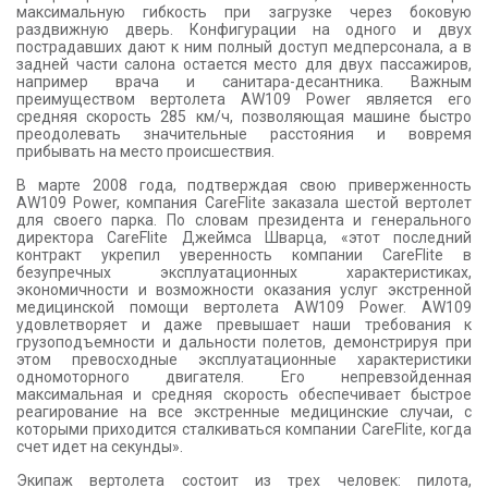
максимальную гибкость при загрузке через боковую
раздвижную дверь. Конфигурации на одного и двух
пострадавших дают к ним полный доступ медперсонала, а в
задней части салона остается место для двух пассажиров,
например врача и санитара-десантника. Важным
преимуществом вертолета AW109 Power является его
средняя скорость 285 км/ч, позволяющая машине быстро
преодолевать значительные расстояния и вовремя
прибывать на место происшествия.
В марте 2008 года, подтверждая свою приверженность
AW109 Power, компания CareFlite заказала шестой вертолет
для своего парка. По словам президента и генерального
директора CareFlite Джеймса Шварца, «этот последний
контракт укрепил уверенность компании CareFlite в
безупречных эксплуатационных характеристиках,
экономичности и возможности оказания услуг экстренной
медицинской помощи вертолета AW109 Power. AW109
удовлетворяет и даже превышает наши требования к
грузоподъемности и дальности полетов, демонстрируя при
этом превосходные эксплуатационные характеристики
одномоторного двигателя. Его непревзойденная
максимальная и средняя скорость обеспечивает быстрое
реагирование на все экстренные медицинские случаи, с
которыми приходится сталкиваться компании CareFlite, когда
счет идет на секунды».
Экипаж вертолета состоит из трех человек: пилота,