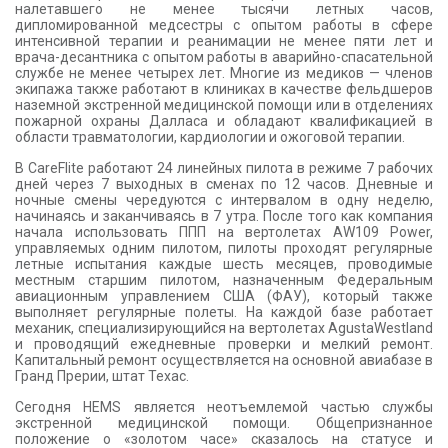
налетавшего не менее тысячи летных часов,
дипломированной медсестры с опытом работы в сфере
интенсивной терапии и реанимации не менее пяти лет и
врача-десантника с опытом работы в аварийно-спасательной
службе не менее четырех лет. Многие из медиков — членов
экипажа также работают в клиниках в качестве фельдшеров
наземной экстренной медицинской помощи или в отделениях
пожарной охраны Далласа и обладают квалификацией в
области травматологии, кардиологии и ожоговой терапии.
В CareFlite работают 24 линейных пилота в режиме 7 рабочих
дней через 7 выходных в сменах по 12 часов. Дневные и
ночные смены чередуются с интервалом в одну неделю,
начинаясь и заканчиваясь в 7 утра. После того как компания
начала использовать ППП на вертолетах AW109 Power,
управляемых одним пилотом, пилоты проходят регулярные
летные испытания каждые шесть месяцев, проводимые
местным старшим пилотом, назначенным Федеральным
авиационным управлением США (ФАУ), который также
выполняет регулярные полеты. На каждой базе работает
механик, специализирующийся на вертолетах AgustaWestland
и проводящий ежедневные проверки и мелкий ремонт.
Капитальный ремонт осуществляется на основной авиабазе в
Гранд Прерии, штат Техас.
Сегодня HEMS является неотъемлемой частью службы
экстренной медицинской помощи. Общепризнанное
положение о «золотом часе» сказалось на статусе и