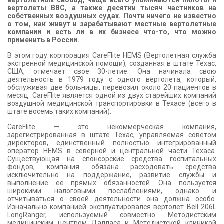
вертолетных свобод, чаще всего упоминаются пилоты и
вертолеты ВВС, а также десятки тысяч частников на
собственных воздушных судах. Почти ничего не известно
о том, как живут и зарабатывают местные вертолетные
компании и есть ли в их бизнесе что-то, что можно
применить в России.
В этом году корпорация CareFlite HEMS (Вертолетная служба
экстренной медицинской помощи), созданная в штате Техас,
США, отмечает свое 30-летие. Она начинала свою
деятельность в 1979 году с одного вертолета, который,
обслуживая две больницы, перевозил около 20 пациентов в
месяц. CareFlite является одной из двух старейших компаний
воздушной медицинской транспортировки в Техасе (всего в
штате восемь таких компаний).
CareFlite — это некоммерческая компания,
зарегистрированная в штате Техас, управляемая советом
директоров, единственный полностью интегрированный
оператор HEMS в северной и центральной части Техаса.
Существующая на спонсорские средства госпитальных
фондов, компания обязана расходовать средства
исключительно на поддержание, развитие службы и
выполнение ее прямых обязанностей. Она пользуется
широкими налоговыми послаблениями, однако и
отчитываться о своей деятельности она должна особо.
Изначально компанией эксплуатировался вертолет Bell 206L
LongRanger, используемый совместно Методистским
медицинским центром Далласа и Методистской клиникой