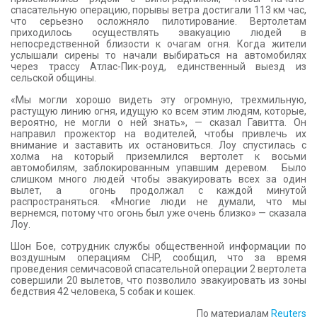
спасательную операцию, порывы ветра достигали 113 км час,
что серьезно осложняло пилотирование. Вертолетам
приходилось осуществлять эвакуацию людей в
непосредственной близости к очагам огня. Когда жители
услышали сирены то начали выбираться на автомобилях
через трассу Атлас-Пик-роуд, единственный выезд из
сельской общины.
«Мы могли хорошо видеть эту огромную, трехмильную,
растущую линию огня, идущую ко всем этим людям, которые,
вероятно, не могли о ней знать», — сказал Гавитта. Он
направил прожектор на водителей, чтобы привлечь их
внимание и заставить их остановиться. Лоу спустилась с
холма на который приземлился вертолет к восьми
автомобилям, заблокированным упавшим деревом. Было
слишком много людей чтобы эвакуировать всех за один
вылет, а огонь продолжал с каждой минутой
распространяться. «Многие люди не думали, что мы
вернемся, потому что огонь был уже очень близко» — сказала
Лоу.
Шон Бое, сотрудник службы общественной информации по
воздушным операциям CHP, сообщил, что за время
проведения семичасовой спасательной операции 2 вертолета
совершили 20 вылетов, что позволило эвакуировать из зоны
бедствия 42 человека, 5 собак и кошек.
По материалам
Reuters