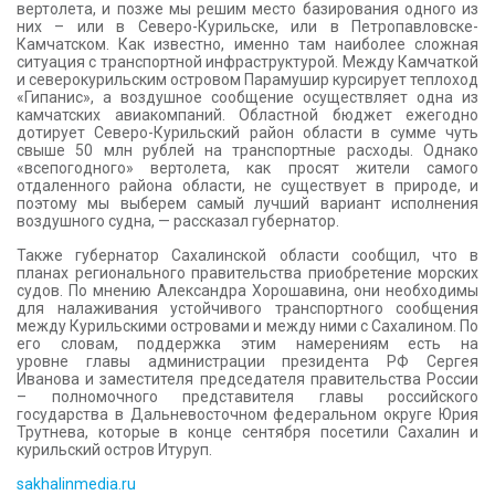
вертолета, и позже мы решим место базирования одного из
них – или в Северо-Курильске, или в Петропавловске-
Камчатском. Как известно, именно там наиболее сложная
ситуация с транспортной инфраструктурой. Между Камчаткой
и северокурильским островом Парамушир курсирует теплоход
«Гипанис», а воздушное сообщение осуществляет одна из
камчатских авиакомпаний. Областной бюджет ежегодно
дотирует Северо-Курильский район области в сумме чуть
свыше 50 млн рублей на транспортные расходы. Однако
«всепогодного» вертолета, как просят жители самого
отдаленного района области, не существует в природе, и
поэтому мы выберем самый лучший вариант исполнения
воздушного судна, — рассказал губернатор.
Также губернатор Сахалинской области сообщил, что в
планах регионального правительства приобретение морских
судов. По мнению Александра Хорошавина, они необходимы
для налаживания устойчивого транспортного сообщения
между Курильскими островами и между ними с Сахалином. По
его словам, поддержка этим намерениям есть на
уровне главы администрации президента РФ Сергея
Иванова и заместителя председателя правительства России
– полномочного представителя главы российского
государства в Дальневосточном федеральном округе Юрия
Трутнева, которые в конце сентября посетили Сахалин и
курильский остров Итуруп.
sakhalinmedia.ru