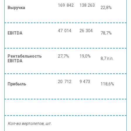
169 842
138 263
Выручка
22,8%
47 014
26 304
EBITDA
78,7%
Рентабельность
27,7%
19,0%
8,7 п.п.
EBITDA
20 712
9 473
Прибыль
118,6%
Кол-во вертолетов, шт.