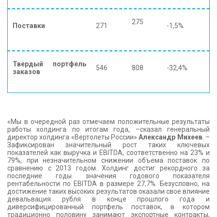
275
Поставки
271
-1,5%
Твердый портфель
546
808
-32,4%
заказов
«Мы в очередной раз отмечаем положительные результаты
работы холдинга по итогам года, –сказал генеральный
директор холдинга «Вертолеты России»
Александр Михеев
. –
Зафиксирован значительный рост таких ключевых
показателей как выручка и EBITDA, соответственно на 23% и
79%, при незначительном снижении объема поставок по
сравнению с 2013 годом. Холдинг достиг рекордного за
последние годы значения годового показателя
рентабельности по EBITDA в размере 27,7%. Безусловно, на
достижение таких высоких результатов оказали свое влияние
девальвация рубля в конце прошлого года и
диверсифицированный портфель поставок, в котором
традиционно половину занимают экспортные контракты,