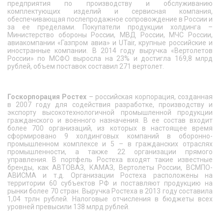
предприятия по производству и обслуживанию
комплектующих изделий и сервисная компания,
обеспечивающая послепродажное сопровождение в России и
за ее пределами. Покупатели продукции холдинга –
Министерство обороны России, МВД России, МЧС России,
авиакомпании «Газпром авиа» и UTair, крупные российские и
иностранные компании. В 2014 году выручка «Вертолетов
России» по МСФО выросла на 23% и достигла 169,8 млрд
рублей, объем поставок составил 271 вертолет.
Госкорпорация Ростех
– российская корпорация, созданная
в 2007 году для содействия разработке, производству и
экспорту высокотехнологичной промышленной продукции
гражданского и военного назначения. В ее состав входит
более 700 организаций, из которых в настоящее время
сформировано 9 холдинговых компаний в оборонно-
промышленном комплексе и 5 – в гражданских отраслях
промышленности, а также 22 организации прямого
управления. В портфель Ростеха входят такие известные
бренды, как АВТОВАЗ, КАМАЗ, Вертолеты России, ВСМПО-
АВИСМА и т.д. Организации Ростеха расположены на
территории 60 субъектов РФ и поставляют продукцию на
рынки более 70 стран. Выручка Ростеха в 2013 году составила
1,04 трлн рублей. Налоговые отчисления в бюджеты всех
уровней превысили 138 млрд рублей.