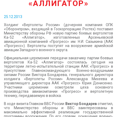
«АЛЛИГАТОР»
КОНТАКТЫ
25.12.2013
Холдинг «Вертолеты России» (дочерняя компания ОПК
«Оборонпром», входящей в Госкорпорацию Ростех) поставил
Министерству обороны РФ новую партию боевых вертолетов
Ка-52 «Аллигатор», изготовленных Арсеньевской
авиационной компанией «Прогресс» им. Н.И. Сазыкина (ААК
«Прогресс»). Вертолеты поступят на вооружение армейской
авиации Западного военного округа.
Официальная церемония передачи заказчику партии боевых
вертолетов Ка-52 «Аллигатор» состоялась сегодня на
территории летно-испытательной станции ААК «Прогресс» в
присутствии Главнокомандующего Военно-воздушными
силами России Виктора Бондарева, генерального директора
холдинга «Вертолеты России» Александра Михеева и
управляющего директора ААК «Прогресс» Юрия Денисенко.
Участники церемонии осмотрели цеха основного
производства авиакомпании «Прогресс» и вертолетную
технику, передаваемую в войска.
В ходе визита Главком ВВС России
Виктор Бондарев
отметил,
что Министерство обороны и ВВС заинтересованы в
максимально эффективной реализации государственной
программы вооружения. По его словам, оснащение военно-