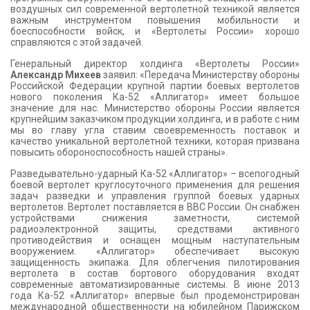
воздушных сил современной вертолетной техникой является
важным инструментом повышения мобильности и
боеспособности войск, и «Вертолеты России» хорошо
справляются с этой задачей.
Генеральный директор холдинга «Вертолеты России»
Александр Михеев
заявил: «Передача Министерству обороны
Российской Федерации крупной партии боевых вертолетов
нового поколения Ка-52 «Аллигатор» имеет большое
значение для нас. Министерство обороны России является
крупнейшим заказчиком продукции холдинга, и в работе с ним
мы во главу угла ставим своевременность поставок и
качество уникальной вертолетной техники, которая призвана
повысить обороноспособность нашей страны».
Разведывательно-ударный Ка-52 «Аллигатор» – всепогодный
боевой вертолет круглосуточного применения для решения
задач разведки и управления группой боевых ударных
вертолетов. Вертолет поставляется в ВВС России. Он снабжен
устройствами снижения заметности, системой
радиоэлектронной защиты, средствами активного
противодействия и оснащен мощным наступательным
вооружением. «Аллигатор» обеспечивает высокую
защищенность экипажа. Для облегчения пилотирования
вертолета в состав бортового оборудования входят
современные автоматизированные системы. В июне 2013
года Ка-52 «Аллигатор» впервые был продемонстрирован
международной общественности на юбилейном Парижском