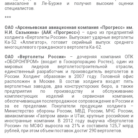
авиасалоне в Ле-Бурже и получил высокие оценки
специалистов.
***
ОАО «Арсеньевская авиационная компания «Прогресс» им.
Н.И. Сазыкина» (ААК «Прогресс»)
– одно из предприятий
холдинга «Вертолеты России». Выпускает ударные вертолеты
Ка-52 «Аллигатор», готовит серийный выпуск среднего
многоцелевого гражданского вертолета Ка-62.
ОАО «Вертолеты России»
– дочерняя компания ОПК
«ОБОРОНПРОМ» (входит в Госкорпорацию Ростех), один из
мировых лидеров вертолетостроительной отрасли,
единственный разработчик и производитель вертолетов в
России. Холдинг образован в 2007 году. Головной офис
расположен в Москве. В состав холдинга входят пять
вертолетных заводов, два конструкторских бюро, а также
предприятия по производству и обслуживанию
комплектующих изделий и сервисная компания,
обеспечивающая послепродажное сопровождение в России и
за ее пределами. Покупатели продукции холдинга –
Министерство обороны России, МВД России, МЧС России,
авиакомпании «Газпром авиа» и UTair, крупные российские и
иностранные компании. В 2012 году выручка «Вертолетов
России» по МСФО выросла на 21% и составила 125,7 млрд
рублей, при этом объем поставок достиг 290 вертолетов.