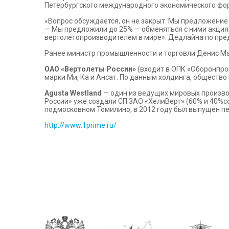
Петербургского международного экономического фор
«Вопрос обсуждается, он не закрыт. Мы предложение 
— Мы предложили до 25% — обменяться с ними акциями
вертолетопроизводителем в мире». Дедлайна по пре
Ранее министр промышленности и торговли Денис Ма
ОАО «Вертолеты России»
(входит в ОПК «Оборонпро
марки Ми, Ка и Ансат. По данным холдинга, обществ
Agusta Westland
— один из ведущих мировых производ
России» уже создали СП ЗАО «ХелиВерт» (60% и 40%со
подмосковном Томилино, в 2012 году был выпущен пе
http://www.1prime.ru/