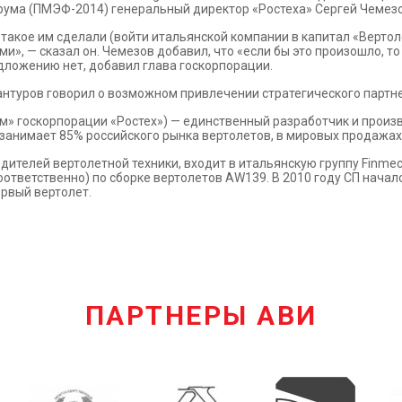
ума (ПМЭФ-2014) генеральный директор «Ростеха» Сергей Чемезо
такое им сделали (войти итальянской компании в капитал «Вертол
», — сказал он. Чемезов добавил, что «если бы это произошло, т
дложению нет, добавил глава госкорпорации.
нтуров говорил о возможном привлечении стратегического партне
м» госкорпорации «Ростех») — единственный разработчик и произв
о занимает 85% российского рынка вертолетов, в мировых продажа
ителей вертолетной техники, входит в итальянскую группу Finmecc
ответственно) по сборке вертолетов AW139. В 2010 году СП начал
рвый вертолет.
ПАРТНЕРЫ АВИ