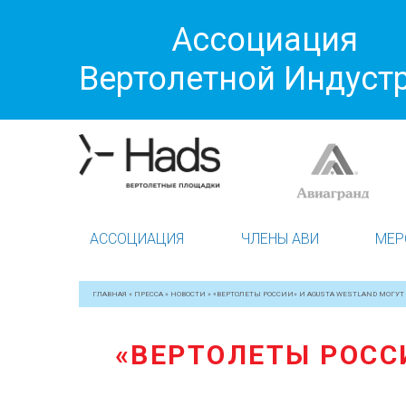
Ассоциация
Вертолетной Индуст
АССОЦИАЦИЯ
ЧЛЕНЫ АВИ
МЕР
ГЛАВНАЯ
»
ПРЕССА
»
НОВОСТИ
»
«ВЕРТОЛЕТЫ РОССИИ» И AGUSTA WESTLAND МОГУ
«ВЕРТОЛЕТЫ РОСС