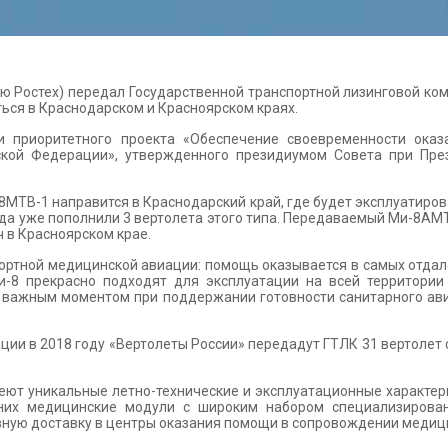
ию Ростех) передал Государственной транспортной лизинговой ко
ся в Краснодарском и Красноярском краях.
и приоритетного проекта «Обеспечение своевременности ока
кой Федерации», утвержденного президиумом Совета при През
МТВ-1 направится в Краснодарский край, где будет эксплуатир
ода уже пополнили 3 вертолета этого типа. Передаваемый Ми-8А
 в Красноярском крае.
ортной медицинской авиации: помощь оказывается в самых отдале
8 прекрасно подходят для эксплуатации на всей территории 
я важным моментом при поддержании готовности санитарного ав
ции в 2018 году «Вертолеты России» передадут ГТЛК 31 вертолет
т уникальные летно-технические и эксплуатационные характерис
 них медицинские модули с широким набором специализиров
ивную доставку в центры оказания помощи в сопровождении медиц