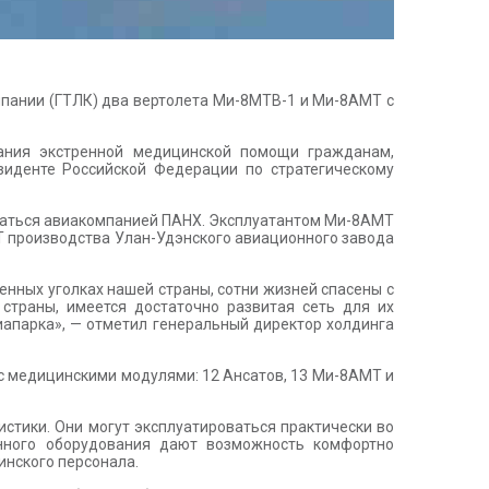
мпании (ГТЛК) два вертолета Ми-8МТВ-1 и Ми-8АМТ с
зания экстренной медицинской помощи гражданам,
иденте Российской Федерации по стратегическому
оваться авиакомпанией ПАНХ. Эксплуатантом Ми-8АМТ
МТ производства Улан-Удэнского авиационного завода
нных уголках нашей страны, сотни жизней спасены с
страны, имеется достаточно развитая сеть для их
иапарка», — отметил генеральный директор холдинга
 с медицинскими модулями: 12 Ансатов, 13 Ми-8АМТ и
тики. Они могут эксплуатироваться практически во
анного оборудования дают возможность комфортно
инского персонала.