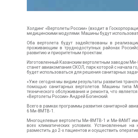
Холдинг «Вертолеты России» (входит в Госкорпорац
медицинскими модулями. Машины будут использовать
Оба вертолета будут задействованы в реализаци
проживающим в труднодоступных районах Российс
развитию и приоритетным проектам.
Изготовленный Казанским вертолетным заводом Ми-8
станет авиакомпания СКОЛ, парк которой с начала г
будет использоваться для решения санитарных задач
«Уже сегодня мы видим результаты развития трансп
помощью санитарных вертолетов. Машины типа Ми-
технического обслуживания и ремонта, что являетс
«Вертолеты России» Андрей Богинский.
Всего в рамках программы развития санитарной авиа
6 Ми-8МТВ-1.
Многоцелевые вертолеты Ми-8МТВ-1 и Ми-8АМТ имею
всех климатических условиях. Установленные на
разместить до 2-х пациентов и осуществить операт