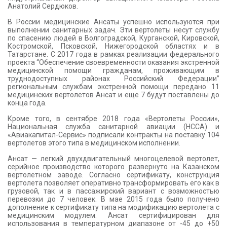
Анатолий Сердюков.
В России медицинские Ансаты успешно используются при
выполнении санитарных задач. Эти вертолеты несут службу
по спасению людей в Волгоградской, Курганской, Кировской,
Костромской, Псковской, Нижегородской областях и в
Татарстане. С 2017 года в рамках реализации федерального
проекта “Обеспечение своевременности оказания экстренной
медицинской помощи гражданам, проживающим в
труднодоступных районах Российский Федерации”
региональным службам экстренной помощи передано 11
медицинских вертолетов Ансат и еще 7 будут поставлены до
конца года.
Кроме того, в сентябре 2018 года «Вертолеты России»,
Национальная служба санитарной авиации (НССА) и
«Авиакапитал-Сервис» подписали контракты на поставку 104
вертолетов этого типа в медицинском исполнении.
Ансат — легкий двухдвигательный многоцелевой вертолет,
серийное производство которого развернуто на Казанском
вертолетном заводе. Согласно сертификату, конструкция
вертолета позволяет оперативно трансформировать его как в
грузовой, так и в пассажирский вариант с возможностью
перевозки до 7 человек. В мае 2015 года было получено
дополнение к сертификату типа на модификацию вертолета с
медицинским модулем. Ансат сертифицирован для
использования в температурном диапазоне от -45 до +50