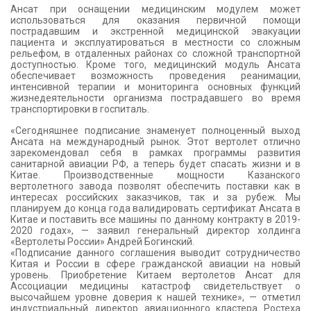
Ансат при оснащении медицинским модулем может
использоваться для оказания первичной помощи
пострадавшим и экстренной медицинской эвакуации
пациента и эксплуатироваться в местности со сложным
рельефом, в отдаленных районах со сложной транспортной
доступностью. Кроме того, медицинский модуль Ансата
обеспечивает возможность проведения реанимации,
интенсивной терапии и мониторинга основных функций
жизнедеятельности организма пострадавшего во время
транспортировки в госпиталь.
«Сегодняшнее подписание знаменует полноценный выход
Ансата на международный рынок. Этот вертолет отлично
зарекомендовал себя в рамках программы развития
санитарной авиации РФ, а теперь будет спасать жизни и в
Китае. Производственные мощности Казанского
вертолетного завода позволят обеспечить поставки как в
интересах российских заказчиков, так и за рубеж. Мы
планируем до конца года валидировать сертификат Ансата в
Китае и поставить все машины по данному контракту в 2019-
2020 годах», — заявил генеральный директор холдинга
«Вертолеты России» Андрей Богинский.
«Подписание данного соглашения выводит сотрудничество
Китая и России в сфере гражданской авиации на новый
уровень. Приобретение Китаем вертолетов Ансат для
Ассоциации медицины катастроф свидетельствует о
высочайшем уровне доверия к нашей технике», — отметил
индустриальный директор авиационного кластера Ростеха