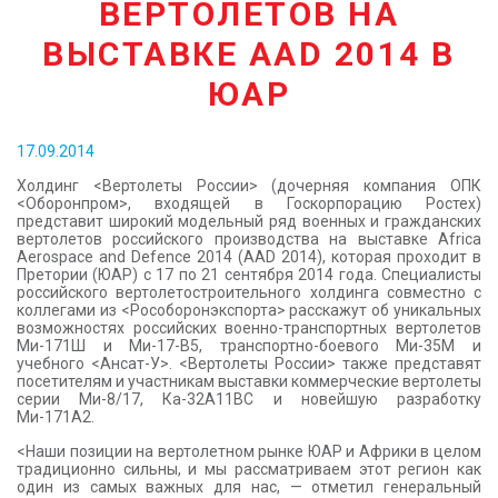
ВЕРТОЛЕТОВ НА
КОНТАКТЫ
ВЫСТАВКЕ AAD 2014 В
ЮАР
17.09.2014
Холдинг <Вертолеты России> (дочерняя компания ОПК
<Оборонпром>, входящей в Госкорпорацию Ростех)
представит широкий модельный ряд военных и гражданских
вертолетов российского производства на выставке Africa
Aerospace and Defence 2014 (AAD 2014), которая проходит в
Претории (ЮАР) с 17 по 21 сентября 2014 года. Специалисты
российского вертолетостроительного холдинга совместно с
коллегами из <Рособоронэкспорта> расскажут об уникальных
возможностях российских военно-транспортных вертолетов
Ми-171Ш и Ми-17-В5, транспортно-боевого Ми-35М и
учебного <Ансат-У>. <Вертолеты России> также представят
посетителям и участникам выставки коммерческие вертолеты
серии Ми-8/17, Ка-32А11BC и новейшую разработку
Ми-171А2.
<Наши позиции на вертолетном рынке ЮАР и Африки в целом
традиционно сильны, и мы рассматриваем этот регион как
один из самых важных для нас, — отметил генеральный