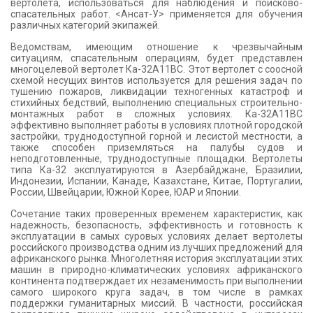
вертолета, использоваться для наблюдения и поисково-
спасательных работ. <Ансат-У> применяется для обучения
различных категорий экипажей.
Ведомствам, имеющим отношение к чрезвычайным
ситуациям, спасательным операциям, будет представлен
многоцелевой вертолет Ка-32A11BC. Этот вертолет с соосной
схемой несущих винтов используется для решения задач по
тушению пожаров, ликвидации техногенных катастроф и
стихийных бедствий, выполнению специальных строительно-
монтажных работ в сложных условиях. Кa-32А11ВС
эффективно выполняет работы в условиях плотной городской
застройки, труднодоступной горной и лесистой местности, а
также способен приземляться на палубы судов и
неподготовленные, труднодоступные площадки. Вертолеты
типа Ка-32 эксплуатируются в Азербайджане, Бразилии,
Индонезии, Испании, Канаде, Казахстане, Китае, Португалии,
России, Швейцарии, Южной Корее, ЮАР и Японии.
Сочетание таких проверенных временем характеристик, как
надежность, безопасность, эффективность и готовность к
эксплуатации в самых суровых условиях делает вертолеты
российского производства одним из лучших предложений для
африканского рынка. Многолетняя история эксплуатации этих
машин в природно-климатических условиях африканского
континента подтверждает их незаменимость при выполнении
самого широкого круга задач, в том числе в рамках
поддержки гуманитарных миссий. В частности, российская