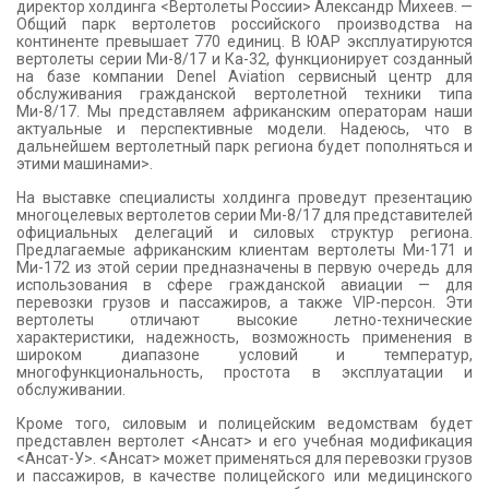
директор холдинга <Вертолеты России> Александр Михеев. —
Общий парк вертолетов российского производства на
континенте превышает 770 единиц. В ЮАР эксплуатируются
вертолеты серии Ми-8/17 и Ка-32, функционирует созданный
на базе компании Denel Aviation сервисный центр для
обслуживания гражданской вертолетной техники типа
Ми-8/17. Мы представляем африканским операторам наши
актуальные и перспективные модели. Надеюсь, что в
дальнейшем вертолетный парк региона будет пополняться и
этими машинами>.
На выставке специалисты холдинга проведут презентацию
многоцелевых вертолетов серии Ми-8/17 для представителей
официальных делегаций и силовых структур региона.
Предлагаемые африканским клиентам вертолеты Ми-171 и
Ми-172 из этой серии предназначены в первую очередь для
использования в сфере гражданской авиации — для
перевозки грузов и пассажиров, а также VIP-персон. Эти
вертолеты отличают высокие летно-технические
характеристики, надежность, возможность применения в
широком диапазоне условий и температур,
многофункциональность, простота в эксплуатации и
обслуживании.
Кроме того, силовым и полицейским ведомствам будет
представлен вертолет <Ансат> и его учебная модификация
<Ансат-У>. <Ансат> может применяться для перевозки грузов
и пассажиров, в качестве полицейского или медицинского