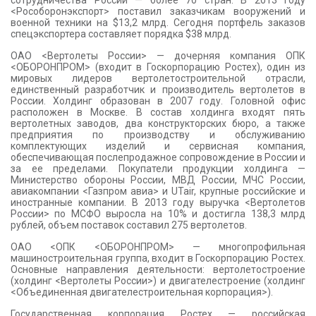
сотрудничества России — более 70 стран. В 2013 году
<Рособоронэкспорт> поставил заказчикам вооружений и
военной техники на $13,2 млрд. Сегодня портфель заказов
спецэкспортера составляет порядка $38 млрд.
ОАО <Вертолеты России> — дочерняя компания ОПК
<ОБОРОНПРОМ> (входит в Госкорпорацию Ростех), один из
мировых лидеров вертолетостроительной отрасли,
единственный разработчик и производитель вертолетов в
России. Холдинг образован в 2007 году. Головной офис
расположен в Москве. В состав холдинга входят пять
вертолетных заводов, два конструкторских бюро, а также
предприятия по производству и обслуживанию
комплектующих изделий и сервисная компания,
обеспечивающая послепродажное сопровождение в России и
за ее пределами. Покупатели продукции холдинга —
Министерство обороны России, МВД России, МЧС России,
авиакомпании <Газпром авиа> и UTair, крупные российские и
иностранные компании. В 2013 году выручка <Вертолетов
России> по МСФО выросла на 10% и достигла 138,3 млрд
рублей, объем поставок составил 275 вертолетов.
ОАО <ОПК <ОБОРОНПРОМ> — многопрофильная
машиностроительная группа, входит в Госкорпорацию Ростех.
Основные направления деятельности: вертолетостроение
(холдинг <Вертолеты России>) и двигателестроение (холдинг
<Объединенная двигателестроительная корпорация>).
Государственная корпорация Ростех — российская