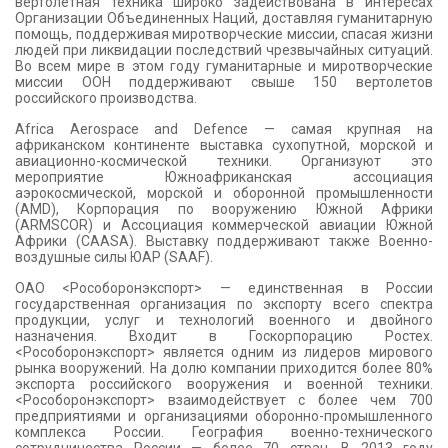
вертолетная техника широко задействована в интересах
Организации Объединенных Наций, доставляя гуманитарную
помощь, поддерживая миротворческие миссии, спасая жизни
людей при ликвидации последствий чрезвычайных ситуаций.
Во всем мире в этом году гуманитарные и миротворческие
миссии ООН поддерживают свыше 150 вертолетов
российского производства.
Africa Aerospace and Defence — самая крупная на
африканском континенте выставка сухопутной, морской и
авиационно-космической техники. Организуют это
мероприятие Южноафриканская ассоциация
аэрокосмической, морской и оборонной промышленности
(AMD), Корпорация по вооружению Южной Африки
(ARMSCOR) и Ассоциация коммерческой авиации Южной
Африки (CAASA). Выставку поддерживают также Военно-
воздушные силы ЮАР (SAAF).
ОАО <Рособоронэкспорт> — единственная в России
государственная организация по экспорту всего спектра
продукции, услуг и технологий военного и двойного
назначения. Входит в Госкорпорацию Ростех.
<Рособоронэкспорт> является одним из лидеров мирового
рынка вооружений. На долю компании приходится более 80%
экспорта российского вооружения и военной техники.
<Рособоронэкспорт> взаимодействует с более чем 700
предприятиями и организациями оборонно-промышленного
комплекса России. География военно-технического