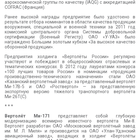
аэрокосмической группы по качеству (IAQG) с аккредитацией
COFRAC (Франция).
Ранее высокой награды предприятие было удостоено в
результате отбора номинантов в области качества продукции
вооружения, специальной и военной техники за 2011 год
комиссией центрального органа Системы добровольной
сертификации (Военный Регистр). ОАО «У-УАЗ» было
награждено Большим золотым кубком «За высокое качество
оборонной продукции».
Предприятия холдинга «Вертолёты России» регулярно
участвуют и побеждают в общероссийских отраслевых и
тематических конкурсах. В 2012 году лауреатами конкурса
«100 лучших товаров России» в номинации «продукция
производственно-технического назначения» стали ОАО
«Казанский вертолетный завод»: за представленный вертолёт
Ми-17В-5 и ОАО «Роствертол» — за представленную
экспортную версию тяжелого транспортного вертолёта
Ми-26Т(С).
* * *
Вертолёт Ми-171
представляет собой глубокую
модернизацию всемирно известного вертолёта Ми-8.
Вертолёт разработан ОАО «Московский вертолётный завод
им. М. Л. Миля» и производится на ОАО «Улан-Удэнский
авиационный завод», входящих в холдинг «Вертолёты