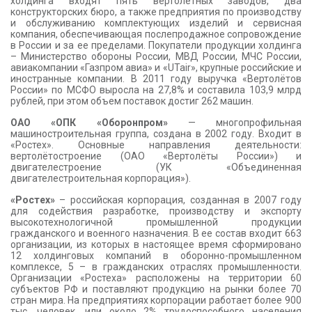
холдинга входят пять вертолётных заводов, два
конструкторских бюро, а также предприятия по производству
и обслуживанию комплектующих изделий и сервисная
компания, обеспечивающая послепродажное сопровождение
в России и за ее пределами. Покупатели продукции холдинга
– Министерство обороны России, МВД России, МЧС России,
авиакомпании «Газпром авиа» и «UTair», крупные российские и
иностранные компании. В 2011 году выручка «Вертолётов
России» по МСФО выросла на 27,8% и составила 103,9 млрд
рублей, при этом объем поставок достиг 262 машин.
ОАО «ОПК «Оборонпром»
— многопрофильная
машиностроительная группа, создана в 2002 году. Входит в
«Ростех». Основные направления деятельности:
вертолётостроение (ОАО «Вертолёты России») и
двигателестроение (УК «Объединенная
двигателестроительная корпорация»).
«Ростех»
– российская корпорация, созданная в 2007 году
для содействия разработке, производству и экспорту
высокотехнологичной промышленной продукции
гражданского и военного назначения. В ее состав входит 663
организации, из которых в настоящее время сформировано
12 холдинговых компаний в оборонно-промышленном
комплексе, 5 – в гражданских отраслях промышленности.
Организации «Ростеха» расположены на территории 60
субъектов РФ и поставляют продукцию на рынки более 70
стран мира. На предприятиях корпорации работает более 900
тыс. человек, или около 2% трудоспособного населения