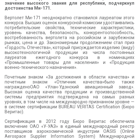
значение высокого звания для республики, подчеркнул
достоинства Ми-171.
Вертолет Ми-171 неоднократно становился лауреатом этого
конкурса. Высших оценок конкурсной комиссии удостаивались
потребительские свойства, технические характеристики,
уровень качества, безопасность, конкурентоспособность,
востребованность вертолета на российском и зарубежном
рынках, цена и др. Закономерным продолжением стал приз
«Гордость Отечества», который присуждается изделию (виду)
высокотехнологичной продукции из числа постоянных
лауреатов ежегодного конкурса в номинациях
«Промышленные товары для населения» и «Продукция
военно-технического назначения».
Почетным знаком «За достижения в области качества» и
почетным знаком «Отличник качества»было также
награжденоОАО «Улан-Удэнский авиационный завод».
Высокая оценка качества продукции и производственной
системы предприятия подтверждена на самых разных
уровнях, в том числе на международно признанном уровне —
в системе сертификации BUREAU VERITAS Certification (Бюро
Веритас).
Сертификация в 2012 году Бюро Веритас обеспечила
включение ОАО «У-УАЗ» в единый международный реестр
поставщиков аэрокосмической индустрии OASIS (Online
Aerospace Supplier Information System) Международной