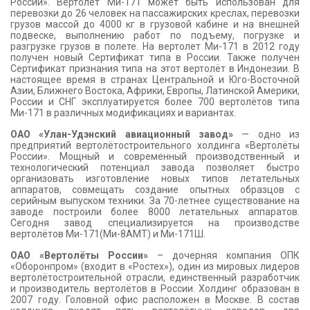
России». Вертолёт Ми-171 может быть использован для
перевозки до 26 человек на пассажирских креслах, перевозки
грузов массой до 4000 кг в грузовой кабине и на внешней
подвеске, выполнению работ по подъему, погрузке и
разгрузке грузов в полете. На вертолет Ми-171 в 2012 году
получен новый Сертификат типа в России. Также получен
Сертификат признания типа на этот вертолёт в Индонезии. В
настоящее время в странах Центральной и Юго-Восточной
Азии, Ближнего Востока, Африки, Европы, Латинской Америки,
России и СНГ эксплуатируется более 700 вертолётов типа
Ми-171 в различных модификациях и вариантах.
ОАО «Улан-Удэнский авиационный завод»
— одно из
предприятий вертолётостроительного холдинга «Вертолёты
России». Мощный и современный производственный и
технологический потенциал завода позволяет быстро
организовать изготовление новых типов летательных
аппаратов, совмещать создание опытных образцов с
серийным выпуском техники. За 70-летнее существование на
заводе построили более 8000 летательных аппаратов.
Сегодня завод специализируется на производстве
вертолётов Ми-171(Ми-8АМТ) и Ми-171Ш.
ОАО «Вертолёты России»
– дочерняя компания ОПК
«Оборонпром» (входит в «Ростех»), один из мировых лидеров
вертолётостроительной отрасли, единственный разработчик
и производитель вертолётов в России. Холдинг образован в
2007 году. Головной офис расположен в Москве. В состав