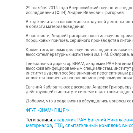
29 октября 2014 года Всероссийский научно-исслед
исследований (ФПИ) Андрей Иванович Григорьев.
В ходе визита он ознакомился с научной деятельнос
в области материаловедения.
В частности, Андрей Григорьев посетил научно-прои
порошковых припоев, серийного производства литой 
Кроме того, он осмотрел научно-исследовательские 
высокотемпературных испытаний им. Н.М. Склярова, а
Генеральный директор ВИАМ, академик РАН Евгений
высококвалифицированным специалистам, институт р
института уделил особое внимание перспективным ра
являются ключевым направлением реформирования 
Евгений Каблов также рассказал Андрею Григорьеву о
действующей в институте системе подготовки кадров
Добавим, что в ходе визита обсуждались вопросы с
ФГУП «ВИАМ» ГНЦ РФ
Теги записи:
академик РАН Евгений Николаеви
материалов
,
ГТД
,
спытательный комплекс высо