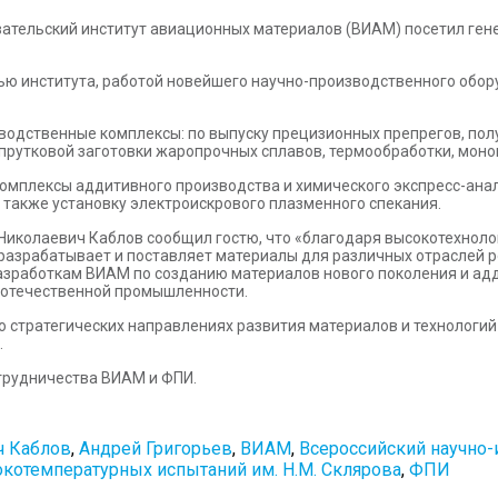
овательский институт авиационных материалов (ВИАМ) посетил ге
тью института, работой новейшего научно-производственного обо
зводственные комплексы: по выпуску прецизионных препрегов, по
прутковой заготовки жаропрочных сплавов, термообработки, моно
комплексы аддитивного производства и химического экспресс-ан
 также установку электроискрового плазменного спекания.
 Николаевич Каблов сообщил гостю, что «благодаря высокотехно
азрабатывает и поставляет материалы для различных отраслей ро
зработкам ВИАМ по созданию материалов нового поколения и адди
отечественной промышленности.
 стратегических направлениях развития материалов и технологий 
.
отрудничества ВИАМ и ФПИ.
ч Каблов
,
Андрей Григорьев
,
ВИАМ
,
Всероссийский научно-
котемпературных испытаний им. Н.М. Склярова
,
ФПИ