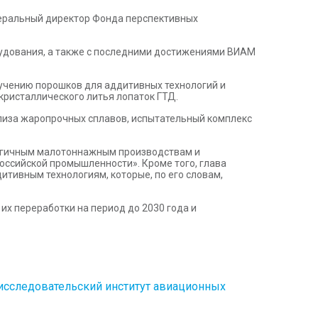
неральный директор Фонда перспективных
рудования, а также с последними достижениями ВИАМ
лучению порошков для аддитивных технологий и
кристаллического литья лопаток ГТД.
ализа жаропрочных сплавов, испытательный комплекс
логичным малотоннажным производствам и
ссийской промышленности». Кроме того, глава
тивным технологиям, которые, по его словам,
их переработки на период до 2030 года и
исследовательский институт авиационных