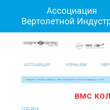
Ассоциация
Вертолетной Индуст
АССОЦИАЦИЯ
ЧЛЕНЫ АВИ
МЕР
ГЛАВНАЯ
»
ПРЕССА
»
НОВОСТИ
»
ВМС КОЛУМБИИ ПОЛУЧИЛИ ДВА BELL 412EP
ВМС КОЛ
17.01.2014