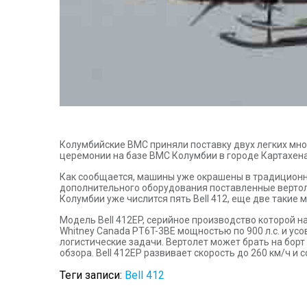
Колумбийские ВМС приняли поставку двух легких мно
церемонии на базе ВМС Колумбии в городе Картахена
Как сообщается, машины уже окрашены в традиционны
дополнительного оборудования поставленные верто
Колумбии уже числится пять Bell 412, еще две такие
Модель Bell 412EP, серийное производство которой на
Whitney Canada PT6T-3BE мощностью по 900 л.с. и ус
логистические задачи. Вертолет может брать на бор
обзора. Bell 412EP развивает скорость до 260 км/ч и
Теги записи:
Bell 412