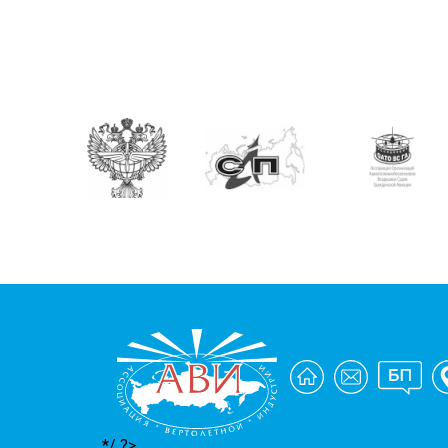
*/ ?>