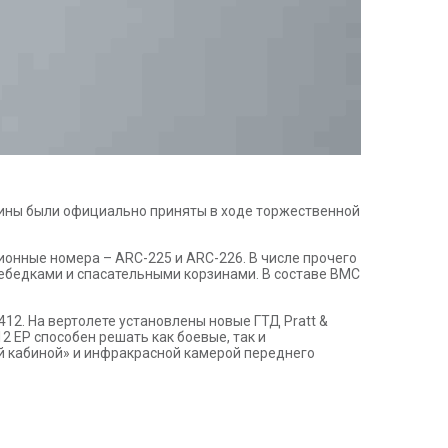
шины были официально приняты в ходе торжественной
онные номера – ARC-225 и ARC-226. В числе прочего
бедками и спасательными корзинами. В составе ВМС
412. На вертолете установлены новые ГТД Pratt &
2 EP способен решать как боевые, так и
ой кабиной» и инфракрасной камерой переднего