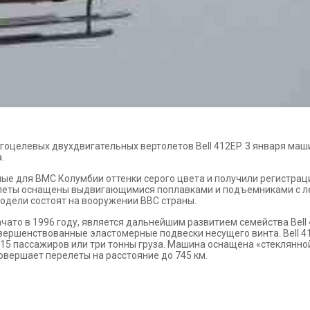
гоцелевых двухдвигательных вертолетов Bell 412EP. 3 января ма
.
е для ВМС Колумбии оттенки серого цвета и получили регистраци
леты оснащены выдвигающимися поплавками и подъемниками с ле
 модели состоят на вооружении ВВС страны.
чато в 1996 году, является дальнейшим развитием семейства Bell 
овершенствованные эластомерные подвески несущего винта. Bell 41
т 15 пассажиров или три тонны груза. Машина оснащена «стеклянн
 совершает перелеты на расстояние до 745 км.