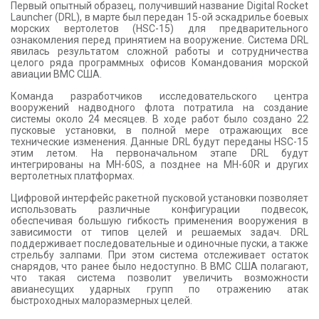
Первый опытный образец, получивший название Digital Rocket
Launcher (DRL), в марте был передан 15-ой эскадрилье боевых
морских вертолетов (HSC-15) для предварительного
ознакомления перед принятием на вооружение. Система DRL
явилась результатом сложной работы и сотрудничества
целого ряда программных офисов Командования морской
авиации ВМС США.
Команда разработчиков исследовательского центра
вооружений надводного флота потратила на создание
системы около 24 месяцев. В ходе работ было создано 22
пусковые установки, в полной мере отражающих все
технические изменения. Данные DRL будут переданы HSC-15
этим летом. На первоначальном этапе DRL будут
интегрированы на MH-60S, а позднее на MH-60R и других
вертолетных платформах.
Цифровой интерфейс ракетной пусковой установки позволяет
использовать различные конфигурации подвесок,
обеспечивая большую гибкость применения вооружения в
зависимости от типов целей и решаемых задач. DRL
поддерживает последовательные и одиночные пуски, а также
стрельбу залпами. При этом система отслеживает остаток
снарядов, что ранее было недоступно. В ВМС США полагают,
что такая система позволит увеличить возможности
авианесущих ударных групп по отражению атак
быстроходных малоразмерных целей.