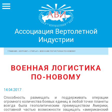
Ассоциация
Ассоциация Вертолетной
Вертолетной
Индустрии
Индустрии
+7 499 755 99 29
ГЛАВНАЯ
»
ЖУРНАЛ
»
СТАТЬИ
»
ВОЕННАЯ ЛОГИСТИКА ПО-НОВОМУ
АССОЦИАЦИЯ
ВОЕННАЯ ЛОГИСТИКА
ЧЛЕНЫ АВИ
ПО-НОВОМУ
МЕРОПРИЯТИЯ
ПРОФЕССИОНАЛАМ
14.04.2017
ЖУРНАЛ
Способность размещать и поддерживать операции
ПРЕССА
огромного количества боевых единиц в любой точке планеты
всегда была геополитическим преимуществом Америки,
МЕДИА
составной частью возможности защищать «американский