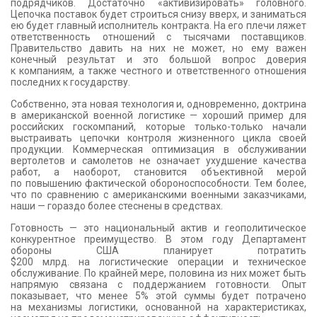
подрядчиков. Достаточно «активизировать» головного.
Цепочка поставок будет строиться снизу вверх, и заниматься
ею будет главный исполнитель контракта. На его плечи ляжет
ответственность отношений с тысячами поставщиков.
Правительство давить на них не может, но ему важен
конечный результат и это большой вопрос доверия
к компаниям, а также честного и ответственного отношения
последних к государству.
Собственно, эта новая технология и, одновременно, доктрина
в американской военной логистике — хороший пример для
российских госкомпаний, которые только-только начали
выстраивать цепочки контроля жизненного цикла своей
продукции. Коммерческая оптимизация в обслуживании
вертолетов и самолетов не означает ухудшение качества
работ, а наоборот, становится объективной мерой
по повышению фактической обороноспособности. Тем более,
что по сравнению с американскими военными заказчиками,
наши — гораздо более стеснены в средствах.
Готовность — это национальный актив и геополитическое
конкурентное преимущество. В этом году Департамент
обороны США планирует потратить
$200 млрд. на логистические операции и техническое
обслуживание. По крайней мере, половина из них может быть
напрямую связана с поддержанием готовности. Опыт
показывает, что менее 5% этой суммы будет потрачено
на механизмы логистики, основанной на характеристиках,