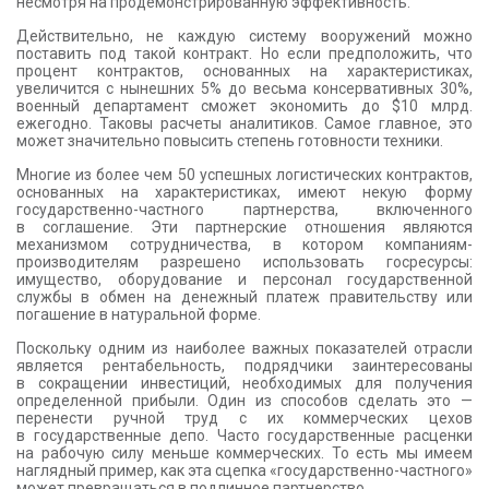
несмотря на продемонстрированную эффективность.
Действительно, не каждую систему вооружений можно
поставить под такой контракт. Но если предположить, что
процент контрактов, основанных на характеристиках,
увеличится с нынешних 5% до весьма консервативных 30%,
военный департамент сможет экономить до $10 млрд.
ежегодно. Таковы расчеты аналитиков. Самое главное, это
может значительно повысить степень готовности техники.
Многие из более чем 50 успешных логистических контрактов,
основанных на характеристиках, имеют некую форму
государственно-частного партнерства, включенного
в соглашение. Эти партнерские отношения являются
механизмом сотрудничества, в котором компаниям-
производителям разрешено использовать госресурсы:
имущество, оборудование и персонал государственной
службы в обмен на денежный платеж правительству или
погашение в натуральной форме.
Поскольку одним из наиболее важных показателей отрасли
является рентабельность, подрядчики заинтересованы
в сокращении инвестиций, необходимых для получения
определенной прибыли. Один из способов сделать это —
перенести ручной труд с их коммерческих цехов
в государственные депо. Часто государственные расценки
на рабочую силу меньше коммерческих. То есть мы имеем
наглядный пример, как эта сцепка «государственно-частного»
может превращаться в подлинное партнерство.