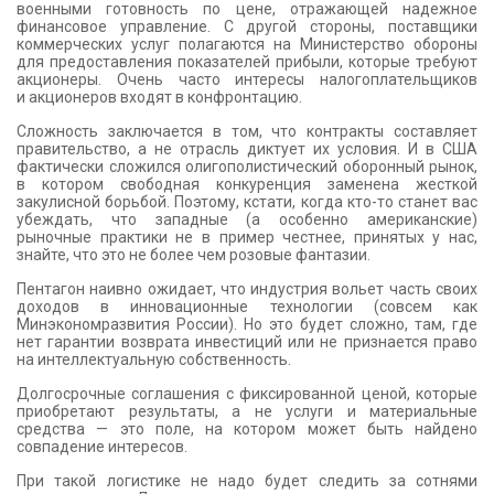
военными готовность по цене, отражающей надежное
финансовое управление. С другой стороны, поставщики
коммерческих услуг полагаются на Министерство обороны
для предоставления показателей прибыли, которые требуют
акционеры. Очень часто интересы налогоплательщиков
и акционеров входят в конфронтацию.
Сложность заключается в том, что контракты составляет
правительство, а не отрасль диктует их условия. И в США
фактически сложился олигополистический оборонный рынок,
в котором свободная конкуренция заменена жесткой
закулисной борьбой. Поэтому, кстати, когда кто-то станет вас
убеждать, что западные (а особенно американские)
рыночные практики не в пример честнее, принятых у нас,
знайте, что это не более чем розовые фантазии.
Пентагон наивно ожидает, что индустрия вольет часть своих
доходов в инновационные технологии (совсем как
Минэкономразвития России). Но это будет сложно, там, где
нет гарантии возврата инвестиций или не признается право
на интеллектуальную собственность.
Долгосрочные соглашения с фиксированной ценой, которые
приобретают результаты, а не услуги и материальные
средства — это поле, на котором может быть найдено
совпадение интересов.
При такой логистике не надо будет следить за сотнями