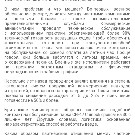
В чем проблема и что мешает? Во-первых, военное
обеспечение распределяется между частными компаниями
и военными базами, а также вспомогательными
правительственными службами. Коммерческие
авиакомпании проводят техническое обслуживание
с использованием практики, обеспечивающей более 98%
технической готовности воздушных судов. Чтобы обеспечить
максимальную готовность при конкурентоспособной
стоимости летного часа, многие из них заключают контракты
на обслуживание со схемой оплаты за летный час. Проще
говоря, они больше заботятся о летном времени, чем
о содержании техники. Военные же исполнители работают
по прежним затратным стандартам и физически
не укладываются в рабочие графики.
Несколько лет назад проводился анализ влияния на степень
готовности систем вооружений коммерческих подходов
и стратегий, основанных на характеристиках. Такая логистика
показала снижение расходов от 5 до 25% и повышение
готовности на 50% и более.
Британское министерство обороны заключило подобный
контракт на обслуживание парка CH-47 Chinook сроком на 30 с
лишним лет. Другими словами, логистика, основанная
на характеристиках, способна работать везде.
Каким образом партнерские отношения между частной