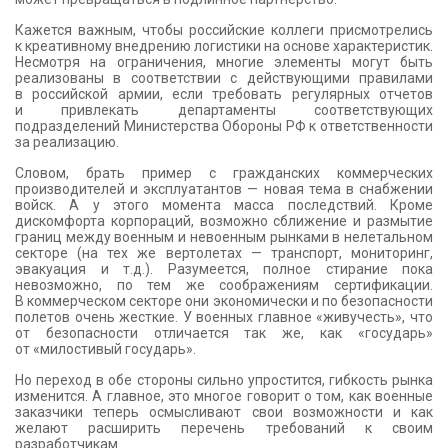
Кажется важным, чтобы российские коллеги присмотрелись
к креативному внедрению логистики на основе характеристик.
Несмотря на ограничения, многие элементы могут быть
реализованы в соответствии с действующими правилами
в российской армии, если требовать регулярных отчетов
и привлекать департаменты соответствующих
подразделений Министерства Обороны РФ к ответственности
за реализацию.
Словом, брать пример с гражданских коммерческих
производителей и эксплуатантов — новая тема в снабжении
войск. А у этого момента масса последствий. Кроме
дискомфорта корпораций, возможно сближение и размытие
границ между военным и невоенным рынками в нелетальном
секторе (на тех же вертолетах — транспорт, мониторинг,
эвакуация и т.д.). Разумеется, полное стирание пока
невозможно, по тем же соображениям сертификации.
В коммерческом секторе они экономически и по безопасности
полетов очень жесткие. У военных главное «живучесть», что
от безопасности отличается так же, как «государь»
от «милостивый государь».
Но переход в обе стороны сильно упростится, гибкость рынка
изменится. А главное, это многое говорит о том, как военные
заказчики теперь осмысливают свои возможности и как
желают расширить перечень требований к своим
разработчикам.