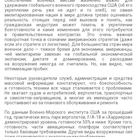
Обеспечение военных миссий жизненно важно для
удержания глобального военного превосходства США (об его
укреплении речь уже не идет и то хлеб), но самая
милитаризованная нация в мире должна трезво оценивать
реальность стоящих перед ней вызовов и понять, как
гражданская индустрия может помочь в укреплении
боеготовности и какие изменения для этого потребуются
в правительственных контрактах. Это очень важная
поворотная точка в сознании американских стратегов (даже
если это стратеги от логистики). Для большинства стран мира
военное дело — тяжкое бремя для экономики; американцы,
чей милитаризм завязан на глобальной экономической
экспансии, диктате и доминировании, с расходами
на вооружение никогда не считались. Но, как видно, час
оптимизации пробил.
Некоторые руководители служб, администрации и средства
массовой информации констатируют, что боеспособность
и готовность техники все чаще сталкивается с проблемами.
Не хватает судов и истребителей, вертолетов, транспортных
и самолетов-заправщиков, а многие из имеющихся часто
простаивают из-за планового обслуживания и ремонта.
По данным Военно-Морского института США за прошедший
год, практически весь парк вертолетов, F/A-18 и «Харриеров»
демонстрировал уровень готовности 50% и ниже. Кроме того,
готовность части авиационных платформ соответствует
только базовым требованиям. Другие виды вооруженных сил
тоже сталкиваются с аналогичными проблемами.