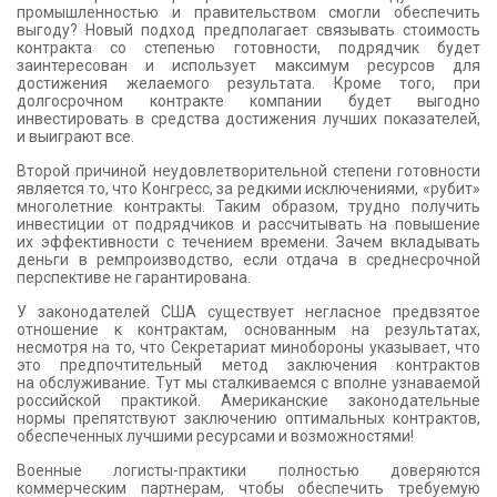
промышленностью и правительством смогли обеспечить
выгоду? Новый подход предполагает связывать стоимость
контракта со степенью готовности, подрядчик будет
заинтересован и использует максимум ресурсов для
достижения желаемого результата. Кроме того, при
долгосрочном контракте компании будет выгодно
инвестировать в средства достижения лучших показателей,
и выиграют все.
Второй причиной неудовлетворительной степени готовности
является то, что Конгресс, за редкими исключениями, «рубит»
многолетние контракты. Таким образом, трудно получить
инвестиции от подрядчиков и рассчитывать на повышение
их эффективности с течением времени. Зачем вкладывать
деньги в ремпроизводство, если отдача в среднесрочной
перспективе не гарантирована.
У законодателей США существует негласное предвзятое
отношение к контрактам, основанным на результатах,
несмотря на то, что Секретариат минобороны указывает, что
это предпочтительный метод заключения контрактов
на обслуживание. Тут мы сталкиваемся с вполне узнаваемой
российской практикой. Американские законодательные
нормы препятствуют заключению оптимальных контрактов,
обеспеченных лучшими ресурсами и возможностями!
Военные логисты-практики полностью доверяются
коммерческим партнерам, чтобы обеспечить требуемую