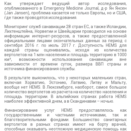
Как утверждает ведущий автор исследования,
опубликованного в Emergency Medicine Journal, д-р Ян Янсен
(Jan Jansen), проблема касается не только Европы, но и США,
где также проводятся исследования.
Мониторинг служб санавиации 28 стран ЕС, а также Исландии,
Лихтенштейна, Норвегии и Швейцарии проводился на основе
информации интернет-ресурсов, а также предоставленной
официальными лицами окончательных данных за период с
сентября 2016 г. по июль 2017 г. Доступность HEMS для
каждой страны оценивались, исходя из количества
вертолетов на 1 млн населения и площадь территорию в 1000
км², возможности использования санавиации вне
зависимости от времени суток, размера ВВП страны и
источника финансирования службы.
В результате выяснилось, что у некоторых маленьких стран,
включая Хорватию, Эстонию, Латвию, Литву и Мальту,
вообще нет HEMS. В Люксембурге, наоборот, самое большое
количество вертолетов из расчета на количество населения и
площадь территории. В альпийских странах работа HEMS
наиболее эффективной днем, а в Скандинавии – ночью.
Финансирование услуг HEMS предоставлялось как
государственными и частными источниками, так и
благотворительными фондами. Большинство санитарных
вертолетов в разных странах имеют на борту врачей,
способных оказывать неотложную медицинскую помощь как