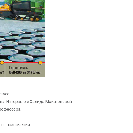
люсе.
н». Интервью с Халидэ Макагоновой.
рофессора.
го назначения.