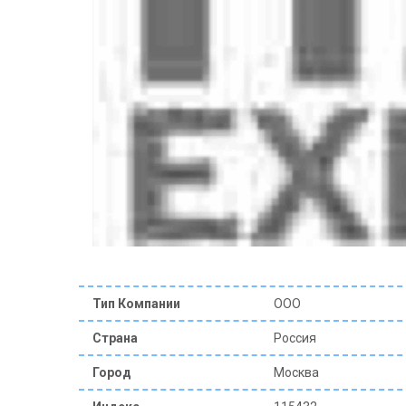
Тип Компании
ООО
Страна
Россия
Город
Москва