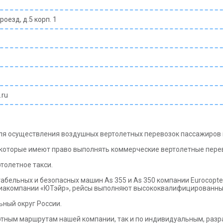
оезд, д.5 корп. 1
.ru
 для осуществления воздушных вертолетных перевозок пассажиров 
й, которые имеют право выполнять коммерческие вертолетные пере
толетное такси.
абельных и безопасных машин As 355 и As 350 компании Eurоcopter
Авиакомпании «ЮТэйр», рейсы выполняют высококвалифицированны
ный округ России.
ртным маршрутам нашей компании, так и по индивидуальным, разр