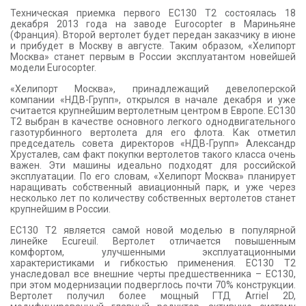
Техническая приемка первого EC130 T2 состоялась 18
декабря 2013 года на заводе Eurocopter в Мариньяне
(Франция). Второй вертолет будет передан заказчику в июне
и прибудет в Москву в августе. Таким образом, «Хелипорт
Москва» станет первым в России эксплуатантом новейшей
модели Eurocopter.
«Хелипорт Москва», принадлежащий девелоперской
компании «НДВ-Групп», открылся в начале декабря и уже
считается крупнейшим вертолетным центром в Европе. EC130
T2 выбран в качестве основного легкого однодвигательного
газотурбинного вертолета для его флота. Как отметил
председатель совета директоров «НДВ-Групп» Александр
Хрусталев, сам факт покупки вертолетов такого класса очень
важен. Эти машины идеально подходят для российской
эксплуатации. По его словам, «Хелипорт Москва» планирует
наращивать собственный авиационный парк, и уже через
несколько лет по количеству собственных вертолетов станет
крупнейшим в России.
EC130 T2 является самой новой моделью в популярной
линейке Ecureuil. Вертолет отличается повышенным
комфортом, улучшенными эксплуатационными
характеристиками и гибкостью применения. EC130 T2
унаследовал все внешние черты предшественника – EC130,
при этом модернизации подверглось почти 70% конструкции.
Вертолет получил более мощный ГТД Arriel 2D,