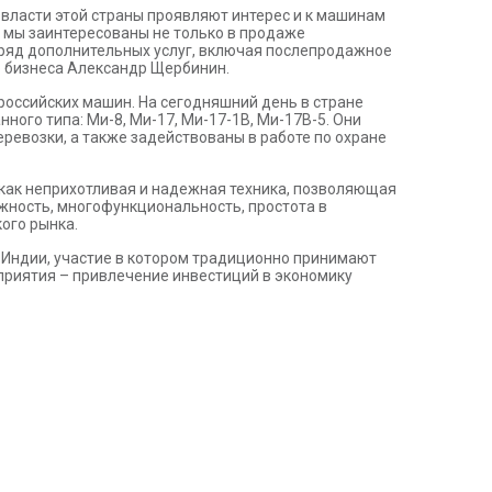
 власти этой страны проявляют интерес и к машинам
ы мы заинтересованы не только в продаже
 ряд дополнительных услуг, включая послепродажное
ю бизнеса Александр Щербинин.
российских машин. На сегодняшний день в стране
ного типа: Ми-8, Ми-17, Ми-17-1В, Ми-17В-5. Они
евозки, а также задействованы в работе по охране
 как неприхотливая и надежная техника, позволяющая
жность, многофункциональность, простота в
ого рынка.
ндии, участие в котором традиционно принимают
оприятия – привлечение инвестиций в экономику