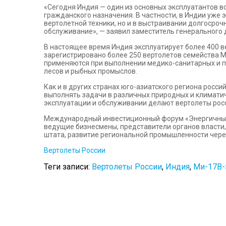
«Сегодня Индия — один из основных эксплуатантов во
гражданского назначения. В частности, в Индии уже
вертолетной техники, но и в выстраивании долгосро
обслуживание», — заявил заместитель генерального 
В настоящее время Индия эксплуатирует более 400 в
зарегистрировано более 250 вертолетов семейства Ми-
применяются при выполнении медико-санитарных и по
лесов и рыбных промыслов.
Как и в других странах юго-азиатского региона рос
выполнять задачи в различных природных и климатич
эксплуатации и обслуживании делают вертолеты рос
Международный инвестиционный форум «Энергичный 
ведущие бизнесмены, представители органов власти,
штата, развитие региональной промышленности чере
Вертолеты России
Теги записи:
Вертолеты России
,
Индия
,
Ми-17В-