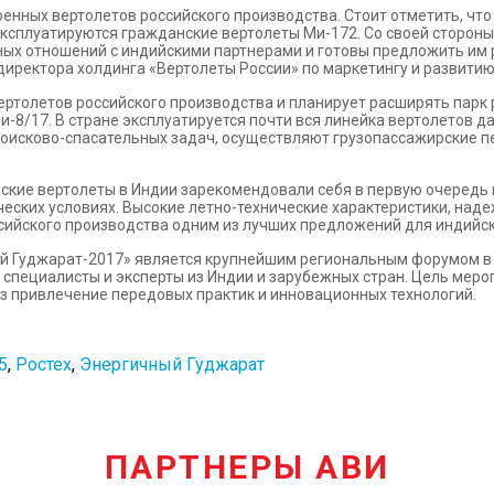
енных вертолетов российского производства. Стоит отметить, что
 эксплуатируются гражданские вертолеты Ми-172. Со своей сторон
чных отношений с индийскими партнерами и готовы предложить им
директора холдинга «Вертолеты России» по маркетингу и развити
ертолетов российского производства и планирует расширять парк 
8/17. В стране эксплуатируется почти вся линейка вертолетов дан
исково-спасательных задач, осуществляют грузопассажирские пер
сийские вертолеты в Индии зарекомендовали себя в первую очередь
еских условиях. Высокие летно-технические характеристики, наде
сийского производства одним из лучших предложений для индийск
Гуджарат-2017» является крупнейшим региональным форумом в И
 специалисты и эксперты из Индии и зарубежных стран. Цель мер
з привлечение передовых практик и инновационных технологий.
5
,
Ростех
,
Энергичный Гуджарат
ПАРТНЕРЫ АВИ