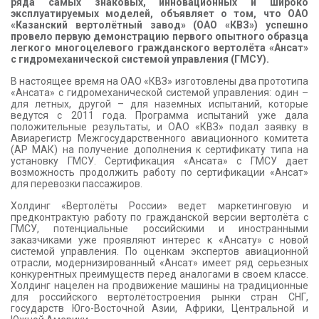
ряда самых знаковых, инновационных и широко
эксплуатируемых моделей, объявляет о том, что ОАО
«Казанский вертолётный завод» (ОАО «КВЗ») успешно
провело первую демонстрацию первого опытного образца
легкого многоцелевого гражданского вертолёта «Ансат»
с гидромеханической системой управления (ГМСУ).
В настоящее время на ОАО «КВЗ» изготовлены два прототипа
«Ансата» с гидромеханической системой управления: один –
для летных, другой – для наземных испытаний, которые
ведутся с 2011 года. Программа испытаний уже дала
положительные результаты, и ОАО «КВЗ» подал заявку в
Авиарегистр Межгосударственного авиационного комитета
(АР МАК) на получение дополнения к сертификату типа на
установку ГМСУ. Сертификация «Ансата» с ГМСУ дает
возможность продолжить работу по сертификации «Ансат»
для перевозки пассажиров.
Холдинг «Вертолёты России» ведет маркетинговую и
предконтрактую работу по гражданской версии вертолёта с
ГМСУ, потенциальные российскими и иностранными
заказчиками уже проявляют интерес к «Ансату» с новой
системой управления. По оценкам экспертов авиационной
отрасли, модернизированный «Ансат» имеет ряд серьезных
конкурентных преимуществ перед аналогами в своем классе.
Холдинг нацелен на продвижение машины на традиционные
для российского вертолётостроения рынки стран СНГ,
государств Юго-Восточной Азии, Африки, Центральной и