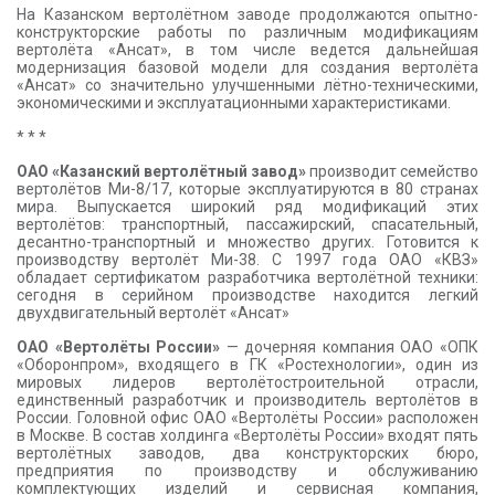
На Казанском вертолётном заводе продолжаются опытно-
конструкторские работы по различным модификациям
вертолёта «Ансат», в том числе ведется дальнейшая
модернизация базовой модели для создания вертолёта
«Ансат» со значительно улучшенными лётно-техническими,
экономическими и эксплуатационными характеристиками.
* * *
ОАО «Казанский вертолётный завод»
производит семейство
вертолётов Ми-8/17, которые эксплуатируются в 80 странах
мира. Выпускается широкий ряд модификаций этих
вертолётов: транспортный, пассажирский, спасательный,
десантно-транспортный и множество других. Готовится к
производству вертолёт Ми-38. С 1997 года ОАО «КВЗ»
обладает сертификатом разработчика вертолётной техники:
сегодня в серийном производстве находится легкий
двухдвигательный вертолёт «Ансат»
ОАО «Вертолёты России»
— дочерняя компания ОАО «ОПК
«Оборонпром», входящего в ГК «Ростехнологии», один из
мировых лидеров вертолётостроительной отрасли,
единственный разработчик и производитель вертолётов в
России. Головной офис ОАО «Вертолёты России» расположен
в Москве. В состав холдинга «Вертолёты России» входят пять
вертолётных заводов, два конструкторских бюро,
предприятия по производству и обслуживанию
комплектующих изделий и сервисная компания,