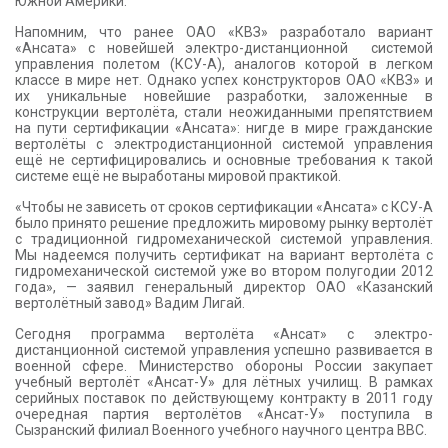
Южной Америки.
Напомним, что ранее ОАО «КВЗ» разработало вариант
«Ансата» с новейшей электро-дистанционной системой
управления полетом (КСУ-А), аналогов которой в легком
классе в мире нет. Однако успех конструкторов ОАО «КВЗ» и
их уникальные новейшие разработки, заложенные в
конструкции вертолёта, стали неожиданными препятствием
на пути сертификации «Ансата»: нигде в мире гражданские
вертолёты с электродистанционной системой управления
ещё не сертифицировались и основные требования к такой
системе ещё не выработаны мировой практикой.
«Чтобы не зависеть от сроков сертификации «Ансата» с КСУ-А
было принято решение предложить мировому рынку вертолёт
с традиционной гидромеханической системой управления.
Мы надеемся получить сертификат на вариант вертолёта с
гидромеханической системой уже во втором полугодии 2012
года», — заявил генеральный директор ОАО «Казанский
вертолётный завод» Вадим Лигай.
Сегодня программа вертолёта «Ансат» с электро-
дистанционной системой управления успешно развивается в
военной сфере. Министерство обороны России закупает
учебный вертолёт «Ансат-У» для лётных училищ. В рамках
серийных поставок по действующему контракту в 2011 году
очередная партия вертолётов «Ансат-У» поступила в
Сызранский филиал Военного учебного научного центра ВВС.