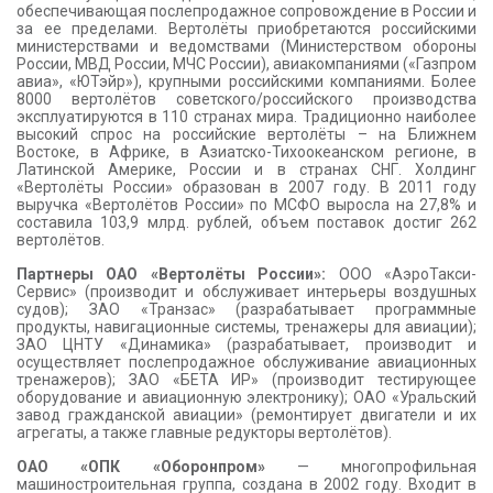
обеспечивающая послепродажное сопровождение в России и
за ее пределами. Вертолёты приобретаются российскими
министерствами и ведомствами (Министерством обороны
России, МВД России, МЧС России), авиакомпаниями («Газпром
авиа», «ЮТэйр»), крупными российскими компаниями. Более
8000 вертолётов советского/российского производства
эксплуатируются в 110 странах мира. Традиционно наиболее
высокий спрос на российские вертолёты – на Ближнем
Востоке, в Африке, в Азиатско-Тихоокеанском регионе, в
Латинской Америке, России и в странах СНГ. Холдинг
«Вертолёты России» образован в 2007 году. В 2011 году
выручка «Вертолётов России» по МСФО выросла на 27,8% и
составила 103,9 млрд. рублей, объем поставок достиг 262
вертолётов.
Партнеры ОАО «Вертолёты России»:
ООО «АэроТакси-
Сервис» (производит и обслуживает интерьеры воздушных
судов); ЗАО «Транзас» (разрабатывает программные
продукты, навигационные системы, тренажеры для авиации);
ЗАО ЦНТУ «Динамика» (разрабатывает, производит и
осуществляет послепродажное обслуживание авиационных
тренажеров); ЗАО «БЕТА ИР» (производит тестирующее
оборудование и авиационную электронику); ОАО «Уральский
завод гражданской авиации» (ремонтирует двигатели и их
агрегаты, а также главные редукторы вертолётов).
ОАО «ОПК «Оборонпром»
— многопрофильная
машиностроительная группа, создана в 2002 году. Входит в