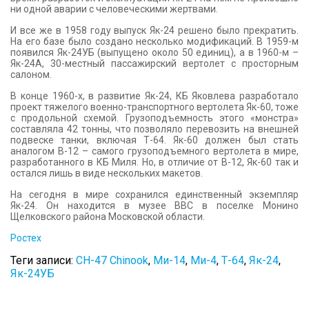
ни одной аварии с человеческими жертвами.
И все же в 1958 году выпуск Як-24 решено было прекратить.
На его базе было создано несколько модификаций. В 1959-м
появился Як-24УБ (выпущено около 50 единиц), а в 1960-м –
Як-24А, 30-местный пассажирский вертолет с просторным
салоном.
В конце 1960-х, в развитие Як-24, КБ Яковлева разработало
проект тяжелого военно-транспортного вертолета Як-60, тоже
с продольной схемой. Грузоподъемность этого «монстра»
составляла 42 тонны, что позволяло перевозить на внешней
подвеске танки, включая Т-64. Як-60 должен был стать
аналогом В-12 – самого грузоподъемного вертолета в мире,
разработанного в КБ Миля. Но, в отличие от В-12, Як-60 так и
остался лишь в виде нескольких макетов.
На сегодня в мире сохранился единственный экземпляр
Як-24. Он находится в музее ВВС в поселке Монино
Щелковского района Московской области.
Ростех
Теги записи:
CH-47 Chinook
,
Ми-14
,
Ми-4
,
Т-64
,
Як-24
,
Як-24УБ