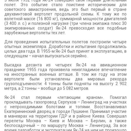
3 июля 1952 года Як-24 совершил свой первый длительный
полет. Это событие стало поистине историческим для
советского авиастроения, ведь это был первый в стране
двухвинтовой вертолет продольной схемы. К тому же по
взлетной массе (16 800 кг), суммарной мощности двигателей
(3 400 л. с.) и полезной нагрузке (три члена экипажа плюс 30
экипированных солдат) Як-24 превосходил все подобные
зарубежные вертолеты тех лет.
Для проведения испытательных полетов построили четыре
опытных экземпляра. Доработки и испытания продолжались
целых два года. В 1955-м Як-24 был принят в эксплуатацию, в
следующем – начал выпускаться серийно.
Высадка десанта из четырех Як-24 на авиационном
празднике 1955 года произвела неизгладимое впечатление
на иностранных военных атташе. В том же году на этом
вертолете были установлены два мировых рекорда
грузоподъемности: 4 тонны были подняты на высоту 2 902
метра, а 2 тонны – вообще до 5 082 метров.
Як-24 стал первым «летающим краном». Помогал
прокладывать газопровод Серпухов – Ленинград на участках
с непроходимыми болотами и топями. Восстанавливал
Екатерининский дворец в городе Пушкине. Принимал участие
в маневрах на территории ГДР и в районе Киева. Совершал
перелеты Москва – Киев и Москва – Берлин, а также
беспосадочный – по маршруту Москва – Ленинград. За все
время разработок и эксплуатации Як-24 на нем не произошло