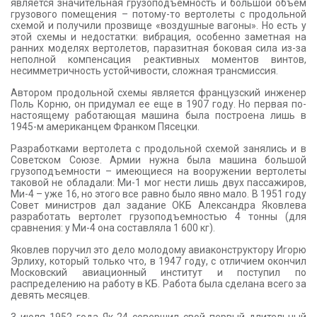
является значительная грузоподъемность и большой объем
грузового помещения – потому-то вертолеты с продольной
схемой и получили прозвище «воздушные вагоны». Но есть у
этой схемы и недостатки: вибрация, особенно заметная на
ранних моделях вертолетов, паразитная боковая сила из-за
неполной компенсация реактивных моментов винтов,
несимметричность устойчивости, сложная трансмиссия.
Автором продольной схемы является французский инженер
Поль Корню, он придумал ее еще в 1907 году. Но первая по-
настоящему работающая машина была построена лишь в
1945-м американцем Франком Пясецки.
Разработками вертолета с продольной схемой занялись и в
Советском Союзе. Армии нужна была машина большой
грузоподъемности – имеющиеся на вооружении вертолеты
таковой не обладали: Ми-1 мог нести лишь двух пассажиров,
Ми-4 – уже 16, но этого все равно было явно мало. В 1951 году
Совет министров дал задание ОКБ Александра Яковлева
разработать вертолет грузоподъемностью 4 тонны (для
сравнения: у Ми-4 она составляла 1 600 кг).
Яковлев поручил это дело молодому авиаконструктору Игорю
Эрлиху, который только что, в 1947 году, с отличием окончил
Московский авиационный институт и поступил по
распределению на работу в КБ. Работа была сделана всего за
девять месяцев.