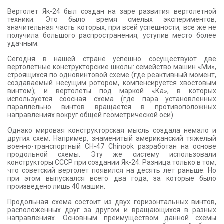
КОНТАКТЫ
Вертолет Як-24 был создан на заре развития вертолетной
техники. Это было время смелых экспериментов,
значительная часть которых, при всей успешности, все же не
получила большого распространения, уступив место более
удачным.
Сегодня в нашей стране успешно сосуществуют две
вертолетные конструкторские школы: семейство машин «Ми»,
строящихся по одновинтовой схеме (где реактивный момент,
создаваемый несущим ротором, компенсируется хвостовым
винтом); и вертолеты под маркой «Ка», в которых
используется соосная схема (где пара установленных
параллельно винтов вращается в противоположных
направлениях вокруг общей геометрической оси).
Однако мировая конструкторская мысль создала немало и
других схем. Например, знаменитый американский тяжелый
военно-транспортный CH-47 Chinook разработан на основе
продольной схемы. Эту же систему использовали
конструкторы СССР при создании Як-24. Разница только в том,
что советский вертолет появился на десять лет раньше. Но
при этом выпускался всего два года, за которые было
произведено лишь 40 машин.
Продольная схема состоит из двух горизонтальных винтов,
расположенных друг за другом и вращающихся в разных
направлениях. Основным преимуществом данной схемы