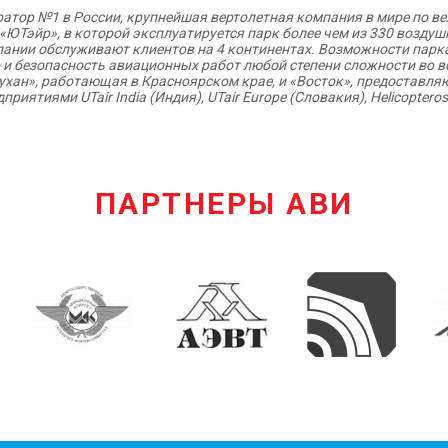
атор №1 в России, крупнейшая вертолетная компания в мире по ве
ЮТэйр», в которой эксплуатируется парк более чем из 330 возду
омпании обслуживают клиентов на 4 континентах. Возможности пар
и безопасность авиационных работ любой степени сложности во вс
ухан», работающая в Красноярском крае, и «Восток», предоставл
тиями UTair India (Индия), UTair Europe (Словакия), Helicopteros d
ПАРТНЕРЫ АВИ