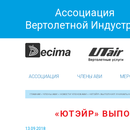
Ассоциация
Вертолетной Индуст
АССОЦИАЦИЯ
ЧЛЕНЫ АВИ
МЕР
ГЛАВНАЯ
»
ЧЛЕНЫ АВИ
»
НОВОСТИ ЧЛЕНОВ АВИ
»
«ЮТЭЙР» ВЫПОЛНИЛ УНИКАЛЬН
«ЮТЭЙР» ВЫП
13.09.2018