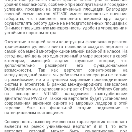
уровня безопасности, особенно при эксплуатации в городских
условиях, посадках на ограниченные площадки. Благодаря
соосной схеме винтов VRT500 имеет компактные внешние
габариты, что позволяет выполнять широкий круг задач,
осуществлять работу даже на неподготовленных площадках.
Он имеет повышенную маневренность, удобен в управлении и
устойчив к порывам ветра.
Отсутствие в задней части конструкции фюзеляжа агрегатов
трансмиссии рулевого винта позволило создать вертолет с
самой объемной многофункциональной кабиной в классе. На
сегодняшний день это единственный в мире вертолет в своей
категории, имеющий задние грузовые створки, что
дополнительно расширяет его функциональные
возможности. Так как вертолет ориентирован на
международный рынок, мы работаем в кооперации не только
с российскими, но и с лучшими мировыми производителями
систем и агрегатов. В рамках международного авиасалона
Dubai Airshow мы подписали контракт с Pratt & Whitney Canada
на оснащение VRT500 канадскими газотурбинными
двигателями PW207V. Также на вертолете будет установлена
современная авионика одного из мировых лидеров в этой
отрасли. Уже на финальной стадии подписание с
потенциальным поставщиком.
Совокупность вышеперечисленных характеристик позволяет
вывести на рынок уникальный вертолет 8 in 1, то есть
вертолет, который может быть конвертирован под