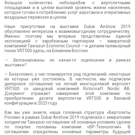
большое количество небоскребов с вертолетными
площадками и в целом высокий уровень жизни населения,
которое готово к потреблению услуг аэротакси и оперативных
воздушных перевозок в целом.
Наше присутствие на выставке Dubai Airshow 2019
обусловлено интересом к взаимовыгодному сотрудничеству.
Именно поэтому мы впервые представлены единой
экспозицией с зарубежным партнером — эмиратской
компанией Tawazun Economic Council — и делаем премьерный
показ VRT500 здесь, на Ближнем Востоке.
— Запланированы ли какие-то подписания в рамках
выставки?
— Безусловно, у нас планируется ряд подписаний, некоторые
из которых уже состоялись. В частности, мы подписали
дилерское соглашение на легкий многоцелевой вертолет
VRT500 со шведской компанией Rotorcraft Nordic AB.
Документ отражает намерения этой компании по
приобретению десяти вертолетов VRT500 в базовой
конфигурации в 2023 году.
Как вы уже знаете, наша головная структура «Вертолеты
России» в рамках Dubai Airshow 2019 подписала с эмиратским
холдингом Tawazun соглашение об основных условиях сделки
по покупке половины компании «ВР-Технологии». В
соглашении определены основные параметры будущей