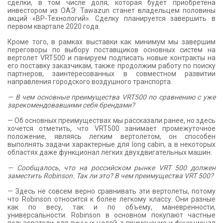
сделки, в том числе доля, которая будет приобретена
инвестором из ОАЭ: Tawazun станет владельцем половины
акций «ВР-Технологий». Сделку планируется завершить в
первом квартале 2020 года.
Кроме того, в рамках выставки как минимум мы завершим
переговоры по выбору поставщиков основных систем на
вертолет VRT500 и панируем подписать новые контракты на
его поставку заказчикам, также продолжим работу по поиску
партнеров, заинтересованных в совместном развитии
направления городского воздушного транспорта.
— В чем основные преимущества VRT500 по сравнению с уже
зарекомендовавшими себя брендами?
— Об основных преимуществах мы рассказали ранее, но здесь
хочется отметить, что VRT500 занимает промежуточное
положение, являясь легким вертолетом, он способен
выполнять задачи характерные для long cabin, а в некоторых
областях даже функционал легких двухдвигательных машин.
— Сообщалось, что на российском рынке VRT 500 должен
заместить Robinson. Так ли это? В чем преимущества VRT 500?
— Здесь не совсем верно сравнивать эти вертолеты, потому
что Robinson относится к более легкому классу. Они разные
как по весу, так и по объему, маневренности,
универсальности. Robinson в основном покупают частные
пользователи для личных целей, а применение и функционал