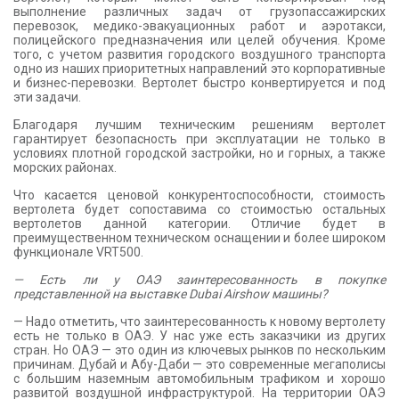
выполнение различных задач от грузопассажирских
перевозок, медико-эвакуационных работ и аэротакси,
полицейского предназначения или целей обучения. Кроме
того, с учетом развития городского воздушного транспорта
одно из наших приоритетных направлений это корпоративные
и бизнес-перевозки. Вертолет быстро конвертируется и под
эти задачи.
Благодаря лучшим техническим решениям вертолет
гарантирует безопасность при эксплуатации не только в
условиях плотной городской застройки, но и горных, а также
морских районах.
Что касается ценовой конкурентоспособности, стоимость
вертолета будет сопоставима со стоимостью остальных
вертолетов данной категории. Отличие будет в
преимущественном техническом оснащении и более широком
функционале VRT500.
— Есть ли у ОАЭ заинтересованность в покупке
представленной на выставке Dubai Airshow машины?
— Надо отметить, что заинтересованность к новому вертолету
есть не только в ОАЭ. У нас уже есть заказчики из других
стран. Но ОАЭ — это один из ключевых рынков по нескольким
причинам. Дубай и Абу-Даби — это современные мегаполисы
с большим наземным автомобильным трафиком и хорошо
развитой воздушной инфраструктурой. На территории ОАЭ