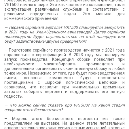
VRT500 намного шире. Это как частное использование, так и
эксплуатация различными службами в соответствии с
решением определенных задач. Это машина для
коммерческого применения.
— Первый серийный вертолет VRT500 планируется выпустить
в 2021 году на Улан-Удэнском авиазаводе? Далее серийное
производство будет осуществляться на этой площадке или
будут задействованы другие предприятия?
— Подготовка серийного производства начнется с 2021 года
параллельно с сертификацией. В 2023 году мы планируем
запуск производства. Концепция сборки позволяет при
необходимости масштабировать производство и
дополнительно организовать окончательную сборку в любой
точке мира. Независимо от того, где будет производственная
линия, основные компоненты будут поставляться
поставщиками с широкой логистической цепочкой и
сервисами, что позволит при минимальных временных
затратах собирать вертолет и поддерживать его летную
годность.
— Что можно сейчас сказать про VRT300? На какой стадии
создание этого беспилотника?
— Модель этого беспилотного вертолета мы также
представляем на выставке. На данном этапе летательный
аппарат успешно проходит серию летных испытаний, которые