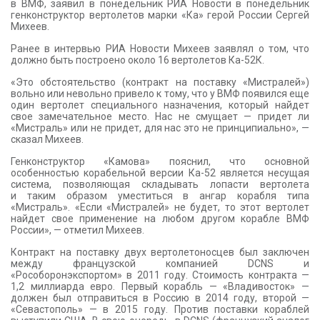
в ВМФ, заявил в понедельник РИА Новости в понедельник
генконструктор вертолетов марки «Ка» герой России Сергей
Михеев.
Ранее в интервью РИА Новости Михеев заявлял о том, что
должно быть построено около 16 вертолетов Ка-52К.
«Это обстоятельство (контракт на поставку «Мистралей»)
вольно или невольно привело к тому, что у ВМФ появился еще
один вертолет специального назначения, который найдет
свое замечательное место. Нас не смущает — придет ли
«Мистраль» или не придет, для нас это не принципиально», —
сказал Михеев.
Генконструктор «Камова» пояснил, что основной
особенностью корабельной версии Ка-52 является несущая
система, позволяющая складывать лопасти вертолета
и таким образом уместиться в ангар корабля типа
«Мистраль». «Если «Мистралей» не будет, то этот вертолет
найдет свое применение на любом другом корабле ВМФ
России», — отметил Михеев.
Контракт на поставку двух вертолетоносцев был заключен
между французской компанией DCNS и
«Рособоронэкспортом» в 2011 году. Стоимость контракта —
1,2 миллиарда евро. Первый корабль — «Владивосток» —
должен был отправиться в Россию в 2014 году, второй —
«Севастополь» — в 2015 году. Против поставки кораблей