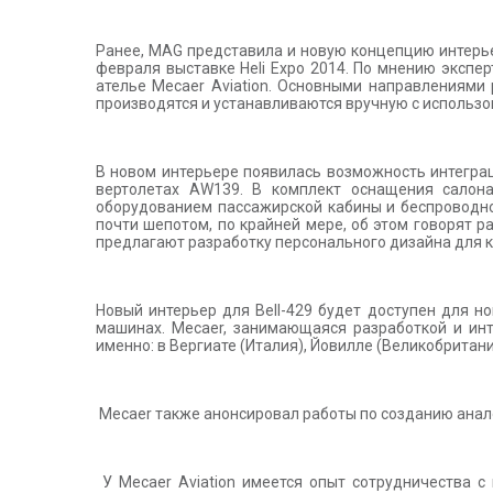
Ранее, MAG представила и новую концепцию интерье
февраля выставке Heli Expo 2014. По мнению экспер
ателье Mecaer Aviation. Основными направлениями
производятся и устанавливаются вручную с использов
В новом интерьере появилась возможность интегра
вертолетах AW139. В комплект оснащения салона
оборудованием пассажирской кабины и беспроводн
почти шепотом, по крайней мере, об этом говорят 
предлагают разработку персонального дизайна для к
Новый интерьер для Bell-429 будет доступен для 
машинах. Mecaer, занимающаяся разработкой и ин
именно: в Вергиате (Италия), Йовилле (Великобритан
Mecaer также анонсировал работы по созданию аналог
У Mecaer Aviation имеется опыт сотрудничества с