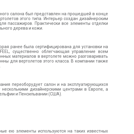
тного салона был представлен на прошедшей в конце
ертолетов этого типа. Интерьер создан дизайнерским
для пассажиров. Практически все элементы отделки
ьного дерева и кожи.
орая ранее была сертифицирована для установки на
IFEEL, существенно облегчающая управление всем
нных материалов в вертолете можно разговаривать
нны для вертолетов этого класса. В компании также
и.
пания переоборудует салон и на эксплуатирующихся
 несколькими дизайнерскими центрами в Европе, а
дельфии и Пенсильвании (США).
нные ею элементы используются на таких известных