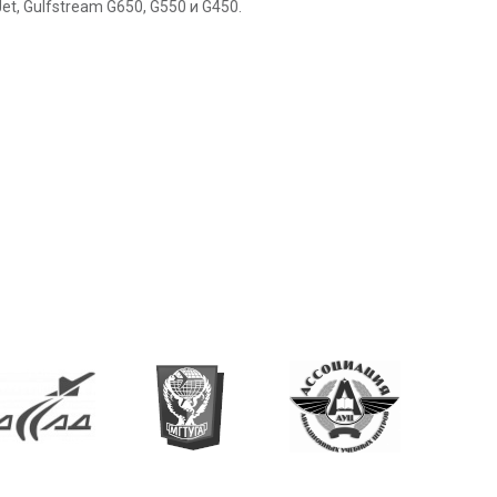
t, Gulfstream G650, G550 и G450.