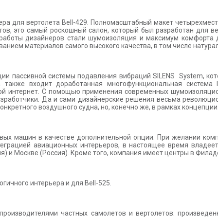
ра для вертолета Bell-429. Полномасштабный макет четырехмес
тов, это самый роскошный салон, который был разработан для в
 работы дизайнеров стали шумоизоляция и максимум комфорта 
анием материалов самого высокого качества, в том числе натурал
ции пассивной системы подавления вибраций SILENS System, кот
 также входит доработанная многофункциональная система 
ой интернет. С помощью применения современных шумоизоляцио
разработчики. Да и сами дизайнерские решения весьма революцио
онкретного воздушного судна, но, конечно же, в рамках концепци
новых машин в качестве дополнительной опции. При желании ком
теграцией авиационных интерьеров, в настоящее время владеет
ия) и Москве (Россия). Кроме того, компания имеет центры в Фила
ичного интерьера и для Bell-525.
 производителями частных самолетов и вертолетов: произведе