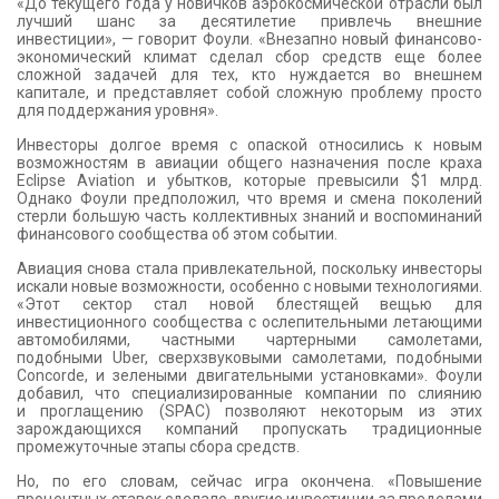
«До текущего года у новичков аэрокосмической отрасли был
лучший шанс за десятилетие привлечь внешние
инвестиции», — говорит Фоули. «Внезапно новый финансово-
экономический климат сделал сбор средств еще более
сложной задачей для тех, кто нуждается во внешнем
капитале, и представляет собой сложную проблему просто
для поддержания уровня».
Инвесторы долгое время с опаской относились к новым
возможностям в авиации общего назначения после краха
Eclipse Aviation и убытков, которые превысили $1 млрд.
Однако Фоули предположил, что время и смена поколений
стерли большую часть коллективных знаний и воспоминаний
финансового сообщества об этом событии.
Авиация снова стала привлекательной, поскольку инвесторы
искали новые возможности, особенно с новыми технологиями.
«Этот сектор стал новой блестящей вещью для
инвестиционного сообщества с ослепительными летающими
автомобилями, частными чартерными самолетами,
подобными Uber, сверхзвуковыми самолетами, подобными
Concorde, и зелеными двигательными установками». Фоули
добавил, что специализированные компании по слиянию
и проглащению (SPAC) позволяют некоторым из этих
зарождающихся компаний пропускать традиционные
промежуточные этапы сбора средств.
Но, по его словам, сейчас игра окончена. «Повышение