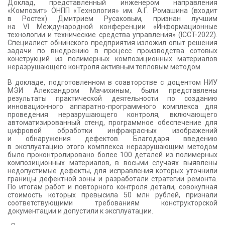
Доклад, представленный инженером направления
КОНТАКТЫ
«Композит» ОНПП «Технология» им. А.Г. Ромашина (входит
в Ростех) Дмитрием Русаковым, признан лучшим
на VI Международной конференции «Информационные
технологии и технические средства управления» (ICCT-2022).
Специалист обнинского предприятия изложил опыт решения
задачи по внедрению в процесс производства сотовых
конструкций из полимерных композиционных материалов
неразрушающего контроля активным тепловым методом.
В докладе, подготовленном в соавторстве с доцентом НИУ
МЭИ Александром Мачихиным, были представлены
результаты практической деятельности по созданию
инновационного аппаратно-программного комплекса для
проведения неразрушающего контроля, включающего
автоматизированный стенд, программное обеспечение для
цифровой обработки инфракрасных изображений
и обнаружения дефектов. Благодаря введению
в эксплуатацию этого комплекса неразрушающим методом
было проконтролировано более 100 деталей из полимерных
композиционных материалов, в восьми случаях выявлены
недопустимые дефекты, для исправления которых уточнили
границы дефектной зоны и разработали стратегии ремонта.
По итогам работ и повторного контроля детали, совокупная
стоимость которых превысила 50 млн рублей, признали
соответствующими требованиям конструкторской
документации и допустили к эксплуатации.