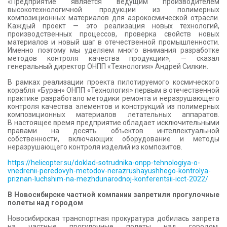
«Предприятие является ведущим производителем
высокотехнологичной продукции из полимерных
композиционных материалов для аэрокосмической отрасли.
Каждый проект — это реализация новых технологий,
производственных процессов, проверка свойств новых
материалов и новый шаг в отечественной промышленности.
Именно поэтому мы уделяем много внимания разработке
методов контроля качества продукции», — сказал
генеральный директор ОНПП «Технология» Андрей Силкин.
В рамках реализации проекта пилотируемого космического
корабля «Буран» ОНПП «Технология» первым в отечественной
практике разработало методики ремонта и неразрушающего
контроля качества элементов и конструкций из полимерных
композиционных материалов летательных аппаратов.
В настоящее время предприятие обладает исключительными
правами на десять объектов интеллектуальной
собственности, включающих оборудование и методы
неразрушающего контроля изделий из композитов.
https://helicopter.su/doklad-sotrudnika-onpp-tehnologiya-o-
vnedrenii-peredovyh-metodov-nerazrushayushhego-kontrolya-
priznan-luchshim-na-mezhdunarodnoj-konferentsii-icct-2022/
В Новосибирске частной компании запретили прогулочные
полеты над городом
Новосибирская транспортная прокуратура добилась запрета
на частные прогулочные полеты над городом.