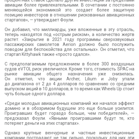
процентных ставок сделало другие инвестиции за пределами
авиации более привлекательными. В сочетании с постоянно
меняющейся экономикой это создает более защитную
позицию инвесторов в отношении рискованных авиационных
стартапов», — утверждает Фоули.
Он добавил, что миллиарды, уже вложенные в эту отрасль,
теперь находятся под «острым риском», а количество жертв
растет. «Закрытие в 2021 году программы сверхзвуковых
пассажирских самолетов Aerion должно было послужить
поводом для беспокойства для остальных». Он отметил, что
стартап Kittyhawk также «просто сдался».
С предполагаемым предложением в более 300 воздушных
судов eVTOL риск увеличился. Кроме того, стоимость SPAC на
рынке авиации общего назначения уже снизилась.
Он отметил, что акции Archer, Lilium и Joby упали
до диапазона от 2 до 4 долларов по сравнению со средним
выпуском акций в 10 долларов, в то время как Wheels Up стоит
чуть больше одного доллара.
«Среди молодых авиационных компаний же начался эффект
домино и в обозримом будущем это еще больше усилится.
Проигравших будет гораздо больше, чем победителей», —
предсказал Фоули. «Явными проигравшими будут те, кто
потеряет деньги на этих стартапах».
Однако крупные венчурные и частные инвестиционные
компании пострадают не так сильно, поскольку для них эти