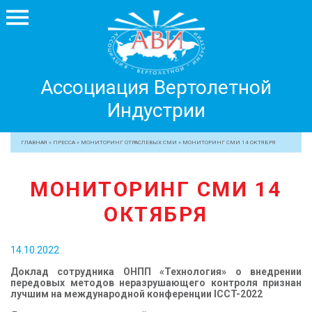
Ассоциация
Ассоциация Вертолетной
Вертолетной
Индустрии
Индустрии
+7 499 755 99 29
ГЛАВНАЯ
»
ПРЕССА
»
МОНИТОРИНГ ОТРАСЛЕВЫХ СМИ
»
МОНИТОРИНГ СМИ 14 ОКТЯБРЯ
АССОЦИАЦИЯ
МОНИТОРИНГ СМИ 14
ЧЛЕНЫ АВИ
ОКТЯБРЯ
МЕРОПРИЯТИЯ
ПРОФЕССИОНАЛАМ
14.10.2022
ЖУРНАЛ
Доклад сотрудника ОНПП «Технология» о внедрении
ПРЕССА
передовых методов неразрушающего контроля признан
лучшим на международной конференции ICCT-2022
МЕДИА