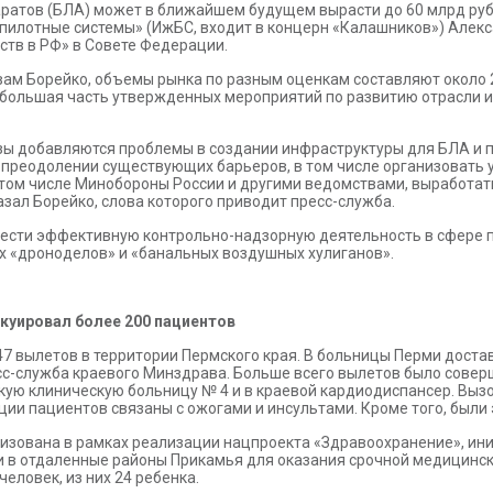
ратов (БЛА) может в ближайшем будущем вырасти до 60 млрд руб
илотные системы» (ИжБС, входит в концерн «Калашников») Алекса
ств в РФ» в Совете Федерации.
вам Борейко, объемы рынка по разным оценкам составляют около 2
то большая часть утвержденных мероприятий по развитию отрасли 
азы добавляются проблемы в создании инфраструктуры для БЛА и 
 преодолении существующих барьеров, в том числе организовать 
 том числе Минобороны России и другими ведомствами, выработать
азал Борейко, слова которого приводит пресс-служба.
ввести эффективную контрольно-надзорную деятельность в сфере 
х «дроноделов» и «банальных воздушных хулиганов».
акуировал более 200 пациентов
7 вылетов в территории Пермского края. В больницы Перми доставл
есс-служба краевого Минздрава. Больше всего вылетов было совер
кую клиническую больницу № 4 и в краевой кардиодиспансер. Выз
ции пациентов связаны с ожогами и инсультами. Кроме того, были
низована в рамках реализации нацпроекта «Здравоохранение», и
и в отдаленные районы Прикамья для оказания срочной медицинск
еловек, из них 24 ребенка.