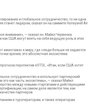
улирование и глобальное сотрудничество, то ни одна
 станет лидером, сказал он на саммите Honeywell Air
ое внимание», — сказал он. Майкл Червенка
 как США могут взять на себя ведущую роль в этих
л от ажиотажа» к миру, где «люди больше не задаются
 точки зрения, это абсолютная экосистема
 прогноза перспектив eVTOL. «Итак, если США хотят
бальное сотрудничество и использует партнерский
 это как часть экосистемы», — сказал Майкл
ртнерство между новыми стартапами и действующими
ртификации, на самом деле является тем, как
в качестве партнеров.
мпаниям и туроператорам, а также операторам