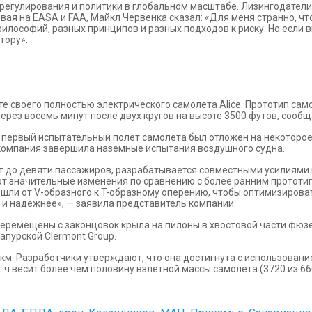
регулирования и политики в глобальном масштабе. Лизингодатели 
ая на EASA и FAA, Майкл Червенка сказал: «Для меня странно, чт
илософий, разных принципов и разных подходов к риску. Но если 
тору».
те своего полностью электрического самолета Alice. Прототип са
через восемь минут после двух кругов на высоте 3500 футов, сооб
первый испытательный полет самолета был отложен на некоторое 
 компания завершила наземные испытания воздушного судна.
орт до девяти пассажиров, разрабатывается совместными усилиями
т значительные изменения по сравнению с более ранним прототип
шли от V-образного к T-образному оперению, чтобы оптимизироват
 и надежнее», — заявила представитель компании.
еремещены с законцовок крыла на пилоны в хвостовой части фюзел
апурской Clermont Group.
6 км. Разработчики утверждают, что она достигнута с использова
ч весит более чем половину взлетной массы самолета (3720 из 666