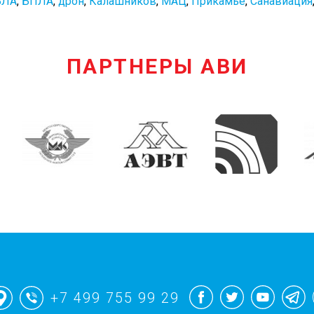
БЛА
,
БПЛА
,
дрон
,
Калашников
,
МАЦ
,
Прикамье
,
Санавиация
ПАРТНЕРЫ АВИ
+7 499 755 99 29