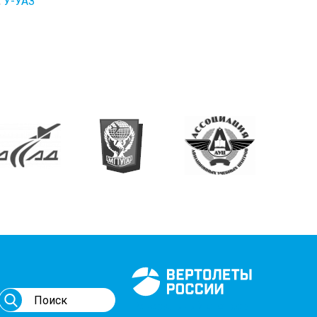
,
У-УАЗ
Генеральный спонсор