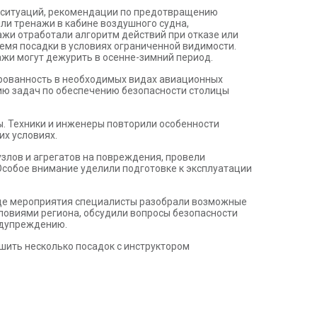
х ситуаций, рекомендации по предотвращению
ли тренажи в кабине воздушного судна,
ажи отработали алгоритм действий при отказе или
время посадки в условиях ограниченной видимости.
ажи могут дежурить в осенне-зимний период.
ированность в необходимых видах авиационных
нию задач по обеспечению безопасности столицы
. Техники и инженеры повторили особенности
их условиях.
злов и агрегатов на повреждения, провели
Особое внимание уделили подготовке к эксплуатации
ходе мероприятия специалисты разобрали возможные
словиями региона, обсудили вопросы безопасности
едупреждению.
шить несколько посадок с инструктором