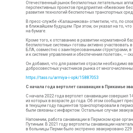
Отечественный рынок беспилотных летательных аппа
перспективных проектов предприятия «Ижевские бесп
развития технологий беспилотных транспортных сред
В пресс-службе «Калашникова» отметили, что, по сло
в ближайшем будущем. При этом, он указал на то, ч
на бумаге.
Кроме того, к отставанию в развитии нормативной б
беспилотные системы» готовы активно участвовать в
БЛА, совместно с заинтересованными структурами, в
и к системе управления и обеспечения полетов«, — ск
Он добавил, что для развития отрасли необходимо 
добросовестных участников рынка от многочисленны
https://tass.ru/armiya-i-opk/15887053
С начала года вертолет санавиации в Прикамье эв
С начала 2022 года вертолет санавиации совершил 14
из которых в возрасте до года. Об этом сообщает пр
в текущем году пациентов транспортировали в пермс
были связаны с инфарктом. Остальные случаи эвакуа
Напомним, работа санавиации в Пермском крае орга
Путиным. В 2021 году вертолеты санавиации налетал
в больницы Перми было экстренно эвакуировано 229 ч