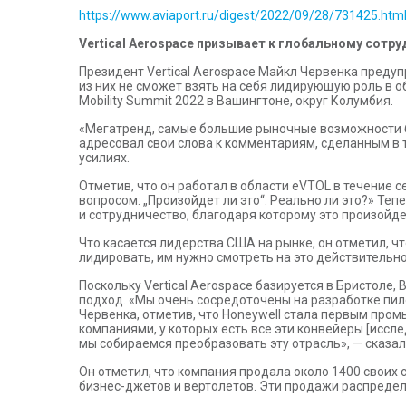
https://www.aviaport.ru/digest/2022/09/28/731425.htm
Vertical Aerospace призывает к глобальному сотр
Президент Vertical Aerospace Майкл Червенка предуп
из них не сможет взять на себя лидирующую роль в о
Mobility Summit 2022 в Вашингтоне, округ Колумбия.
«Мегатренд, самые большие рыночные возможности бу
адресовал свои слова к комментариям, сделанным в т
усилиях.
Отметив, что он работал в области eVTOL в течение с
вопросом: „Произойдет ли это“. Реально ли это?» Те
и сотрудничество, благодаря которому это произойде
Что касается лидерства США на рынке, он отметил, чт
лидировать, им нужно смотреть на это действительно
Поскольку Vertical Aerospace базируется в Бристоле
подход. «Мы очень сосредоточены на разработке пил
Червенка, отметив, что Honeywell стала первым про
компаниями, у которых есть все эти конвейеры [иссл
мы собираемся преобразовать эту отрасль», — сказал он
Он отметил, что компания продала около 1400 своих 
бизнес-джетов и вертолетов. Эти продажи распредел