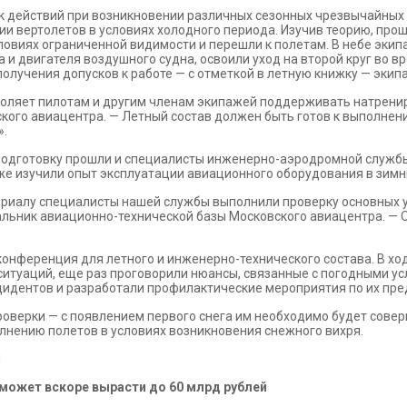
к действий при возникновении различных сезонных чрезвычайны
и вертолетов в условиях холодного периода. Изучив теорию, прош
ловиях ограниченной видимости и перешли к полетам. В небе экип
а и двигателя воздушного судна, освоили уход на второй круг во 
олучения допусков к работе — с отметкой в летную книжку — экип
воляет пилотам и другим членам экипажей поддерживать натрен
ского авиацентра. — Летный состав должен быть готов к выполне
».
одготовку прошли и специалисты инженерно-аэродромной службы
же изучили опыт эксплуатации авиационного оборудования в зимн
ериалу специалисты нашей службы выполнили проверку основных у
альник авиационно-технической базы Московского авиацентра. — 
конференция для летного и инженерно-технического состава. В 
ситуаций, еще раз проговорили нюансы, связанные с погодными у
цидентов и разработали профилактические мероприятия по их пр
роверки — с появлением первого снега им необходимо будет совер
лнению полетов в условиях возникновения снежного вихря.
l
 может вскоре вырасти до 60 млрд рублей