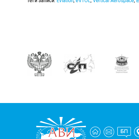
Теги записи:
Eviation
,
eVTOL
,
Vertical Aerospace
,