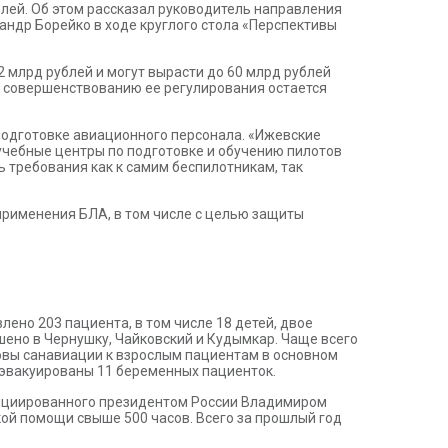
лей. Об этом рассказал руководитель направления
ндр Борейко в ходе круглого стола «Перспективы
 млрд рублей и могут вырасти до 60 млрд рублей
и совершенствованию ее регулирования остается
подготовке авиационного персонала. «Ижевские
учебные центры по подготовке и обучению пилотов
 требования как к самим беспилотникам, так
применения БЛА, в том числе с целью защиты
ено 203 пациента, в том числе 18 детей, двое
шено в Чернушку, Чайковский и Кудымкар. Чаще всего
овы санавиации к взрослым пациентам в основном
 эвакуированы 11 беременных пациенток.
нициированного президентом России Владимиром
ой помощи свыше 500 часов. Всего за прошлый год