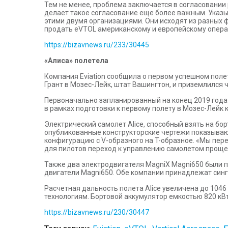
Тем не менее, проблема заключается в согласовании 
делает такое согласование еще более важным. Указыв
этими двумя организациями. Они исходят из разных ф
продать eVTOL американскому и европейскому опера
https://bizavnews.ru/233/30445
«Алиса» полетела
Компания Eviation сообщила о первом успешном поле
Грант в Мозес-Лейк, штат Вашингтон, и приземлился 
Первоначально запланированный на конец 2019 года 
в рамках подготовки к первому полету в Мозес-Лейк
Электрический самолет Alice, способный взять на б
опубликованные конструкторские чертежи показываю
конфигурацию с V-образного на T-образное. «Мы пере
для пилотов переход к управлению самолетом проще
Также два электродвигателя MagniX Magni650 были п
двигатели Magni650. Обе компании принадлежат синг
Расчетная дальность полета Alice увеличена до 104
технологиям. Бортовой аккумулятор емкостью 820 кВт·
https://bizavnews.ru/230/30447