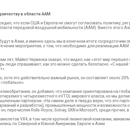
l
удничеству в области AAM
редил, что если США и Европа не смогут согласовать политику, рег
бласти передовой воздушной мобильности (AAM). Вместо этого Азия
дут в Азии, и именно здесь мы в конечном итоге сосредоточим св
ечение мероприятия, о том, что необходимо для реализации AAM и
еми лет, Майкл Червенка сказал, что видел, как «этот мир переше
перь люди спрашивают, как это можно сделать безопасно. «С нашей
т».
о, хотя это действительно важный рынок, он составляет около 20%
 глобально».
, Великобритания, он добавил, что компания ориентирована на гло
отируемого четырехместного eVTOL мирового класса, но мы делаем
мышленным партнером. «На самом деле я твердо верю, что это па
едований и разработок], промышленные мощности и возможности се
, перечисляя Rolls-Royce, Solvay, GKN и Microsoft, среди прочих, 
самолетов VX4, в том числе крупной лизинговой компании, авиако
ились по Северной и Южной Америкам, Европе и Азии.