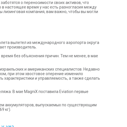
заботятся о переносимости своих активов, что
о в настоящее время у нас есть разногласия между
вы лизинговая компания, вам важно, чтобы вы могли
молета вылетел из международного аэропорта округа
щает производитель.
время без объяснения причин. Тем не менее, в мае
 израильских и американских специалистов. Недавно
ом, при этом хвостовое оперение изменило
ь характеристики и управляемость, а также сделать
яжа. В мае MagniX поставила Eviation первые
нием аккумуляторов, выпускаемых по существующим
9 кг).