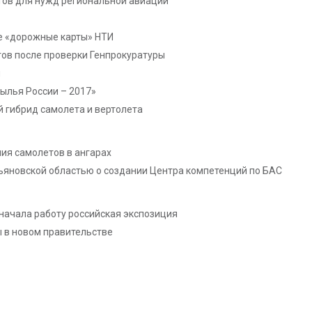
тов для нужд региональной авиации
е «дорожные карты» НТИ
ов после проверки Генпрокуратуры
и
ылья России – 2017»
 гибрид самолета и вертолета
ния самолетов в ангарах
яновской областью о создании Центра компетенций по БАС
начала работу российская экспозиция
 в новом правительстве