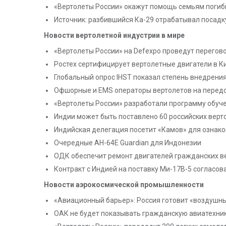
«Вертолеты России» окажут помощь семьям погиб
Источник: разбившийся Ка-29 отрабатывал посадк
Новости вертолетной индустрии в мире
«Вертолеты России» на Defexpo проведут перегов
Ростех сертифицирует вертолетные двигатели в К
Глобальный опрос IHST показал степень внедрени
Офшорные и EMS операторы вертолетов на перед
«Вертолеты России» разработали программу обуч
Индии может быть поставлено 60 российских верто
Индийская делегация посетит «Камов» для ознак
Очередные AH-64E Guardian для Индонезии
ОДК обеспечит ремонт двигателей гражданских в
Контракт с Индией на поставку Ми-17В-5 согласов
Новости аэрокосмической промышленности
«Авиационный барьер»: Россия готовит «воздушн
ОАК не будет показывать гражданскую авиатехни