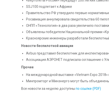
«Вертолеты России» передадут 200 легких самоле
SSJ100 подлетает к Африке
Правительство РФ утвердило первые нормативны
Росавиация аннулировала свидетельства 60 пилот
ОНПП «Технология» в два раза увеличило поставк
Объявлены победители Национальной премии «Кр
Красноярские инженеры разработали беспилотный
Новости беспилотной авиации
Airbus представил беспилотник для инспектирова
Ассоциация АЭРОНЕТ подписала соглашение с Уль
Прочее
На международной выставке «Vietnam Expo 2018» 
Минпромторг и Минэнерго могут быть объединены
Все новости за неделю доступны
по ссылке (PDF)