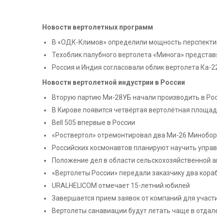
Новости вертолетных программ
В «ОДК-Климов» определили мощность перспекти
Техоблик палубного вертолета «Минога» представ
Россия и Индия согласовали облик вертолета Ка-2
Новости вертолетной индустрии в России
Вторую партию Ми-28УБ начали производить в Ро
В Кирове появится четвёртая вертолётная площад
Bell 505 впервые в России
«Роствертол» отремонтировал два Ми-26 Минобо
Российских космонавтов планируют научить упра
Положение дел в области сельскохозяйственной ав
«Вертолеты России» передали заказчику два кора
URALHELICOM отмечает 15-летний юбилей
Завершается прием заявок от компаний для участия
Вертолеты санавиации будут летать чаще в отда