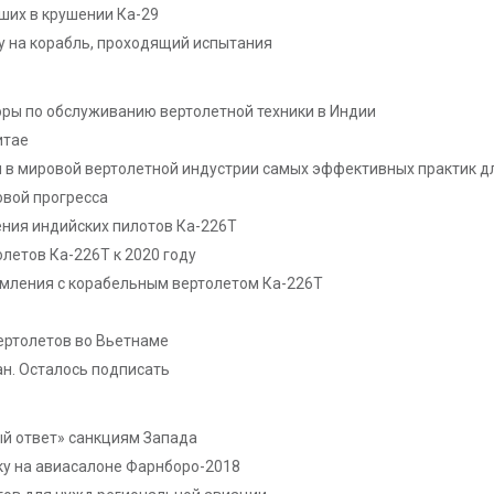
ших в крушении Ка-29
у на корабль, проходящий испытания
оры по обслуживанию вертолетной техники в Индии
итае
я в мировой вертолетной индустрии самых эффективных практик 
овой прогресса
ения индийских пилотов Ка-226Т
летов Ка-226Т к 2020 году
омления с корабельным вертолетом Ка-226Т
ертолетов во Вьетнаме
ан. Осталось подписать
ый ответ» санкциям Запада
ку на авиасалоне Фарнборо-2018