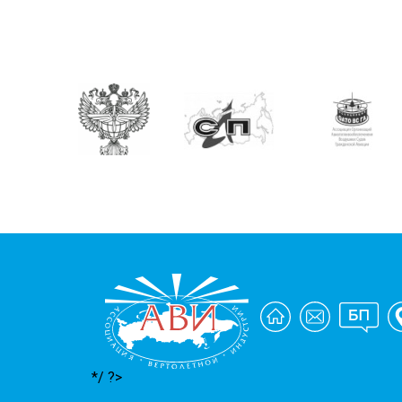
*/ ?>