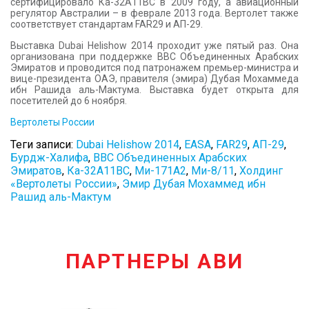
сертифицировало Ка-32A11BC в 2009 году, а авиационный
регулятор Австралии – в феврале 2013 года. Вертолет также
соответствует стандартам FAR29 и АП-29.
Выставка Dubai Helishow 2014 проходит уже пятый раз. Она
организована при поддержке ВВС Объединенных Арабских
Эмиратов и проводится под патронажем премьер-министра и
вице-президента ОАЭ, правителя (эмира) Дубая Мохаммеда
ибн Рашида аль-Мактума. Выставка будет открыта для
посетителей до 6 ноября.
Вертолеты России
Теги записи:
Dubai Helishow 2014
,
EASA
,
FAR29
,
АП-29
,
Бурдж-Халифа
,
ВВС Объединенных Арабских
Эмиратов
,
Ка-32А11ВС
,
Ми-171А2
,
Ми-8/11
,
Холдинг
«Вертолеты России»
,
Эмир Дубая Мохаммед ибн
Рашид аль-Мактум
ПАРТНЕРЫ АВИ