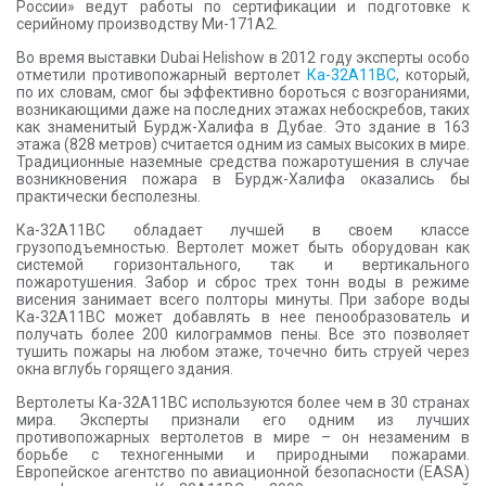
России» ведут работы по сертификации и подготовке к
серийному производству Ми-171А2.
Во время выставки Dubai Helishow в 2012 году эксперты особо
отметили противопожарный вертолет
Ка-32А11ВС
, который,
по их словам, смог бы эффективно бороться с возгораниями,
возникающими даже на последних этажах небоскребов, таких
как знаменитый Бурдж-Халифа в Дубае. Это здание в 163
этажа (828 метров) считается одним из самых высоких в мире.
Традиционные наземные средства пожаротушения в случае
возникновения пожара в Бурдж-Халифа оказались бы
практически бесполезны.
Ка-32А11ВС обладает лучшей в своем классе
грузоподъемностью. Вертолет может быть оборудован как
системой горизонтального, так и вертикального
пожаротушения. Забор и сброс трех тонн воды в режиме
висения занимает всего полторы минуты. При заборе воды
Ка-32A11ВС может добавлять в нее пенообразователь и
получать более 200 килограммов пены. Все это позволяет
тушить пожары на любом этаже, точечно бить струей через
окна вглубь горящего здания.
Вертолеты Ка-32A11BC используются более чем в 30 странах
мира. Эксперты признали его одним из лучших
противопожарных вертолетов в мире – он незаменим в
борьбе с техногенными и природными пожарами.
Европейское агентство по авиационной безопасности (EASA)