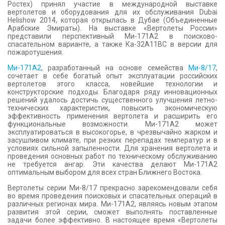
Ростех) принял участие в международной выставке
вертолетов и оборудования для их обслуживания Dubai
Helishow 2014, которая открылась в Дубае (Объединенные
Арабские Эмираты). На выставке «Вертолеты России»
представили перспективный Ми-171А2 в поисково-
спасательном варианте, а также Ка-32A11BC в версии для
пожаротушения.
Ми-171А2
, разработанный на основе семейства
Ми-8/17
,
сочетает в себе богатый опыт эксплуатации российских
вертолетов этого класса, новейшие технологии и
конструкторские подходы. Благодаря ряду инновационных
решений удалось достичь существенного улучшения летно-
технических характеристик, повысить экономическую
эффективность применения вертолета и расширить его
функциональные возможности. Ми-171А2 может
эксплуатироваться в высокогорье, в чрезвычайно жарком и
засушливом климате, при резких перепадах температур и в
условиях сильной запыленности. Для хранения вертолета и
проведения основных работ по техническому обслуживанию
не требуется ангар. Эти качества делают Ми-171А2
оптимальным выбором для всех стран Ближнего Востока.
Вертолеты серии Ми-8/17 прекрасно зарекомендовали себя
во время проведения поисковых и спасательных операций в
различных регионах мира. Ми-171А2, являясь новым этапом
развития этой серии, сможет выполнять поставленные
задачи более эффективно. В настоящее время «Вертолеты