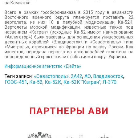
на Камчатке.
Всего в рамках гособоронзаказа в 2015 году в авиачасти
Восточного военного округа планируется поставить 22
вертолета, из них 10 в палубной модификации Ка-52К.
Вертолеты морской модификации, известные также под
названием «Катран» (исходные Ка-52 имеют наименование
«Аллигатор») были заказаны для оснащения универсальных
десантных кораблей «Владивосток» и «Севастополь» типа
«Мистраль», строящихся во Франции по заказу России. Как
известно, передача первого из этих кораблей отложена на
неопределенный срок в связи с событиями вокруг Украины.
Информационное агентство «Дейта»
Теги записи:
«Севастополь»
,
2А42
,
АО
,
Владивосток
,
ГОЭС-451
,
Ка-52
,
Ка-52К
,
Ка-52К "Катран"
,
Л-370
ПАРТНЕРЫ АВИ