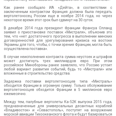
Как ранее сообщало ИА «Дейта», в соответствии с
заключенным контрактом Франция должна была передать
вертолетоносец России еще в ноябре 2014 года, но через
некоторое время этот срок был сдвинут на 30 суток.
В декабре 2014 года президент Франции Франсуа Олланд
заявил о приостановке поставок «Мистраля», объяснив это
тем, что «нет достаточного прогресса в выполнении минских
договоренностей для урегулирования кризиса на востоке
Украины для того, чтобы, с точки зрения Франции, могла быть
осуществлена поставка».
В случае неисполнения контракта сумма неустоек и штрафов
может достигнуть трех миллиардов евро. При этом
российское Минобороны ранее заявляло, что Россию устоит
любой вариант развития событий, будь то «Мистрали» или
вложенные в строительство средства.
Задержка поставки вертолетоносцев типа «Мистраль»
обходится Франции в огромную сумму. Только обслуживание
вертолетоносцев обходится Франции в 5 миллионов евро
ежемесячно.
Между тем, палубные вертолеты Ка-52К выпуска 2015 года,
предназначенные для универсальных десантных кораблей
«Владивосток» и «Севастополь», поступят на вооружение
морской авиации Тихоокеанского флота и будут базироваться