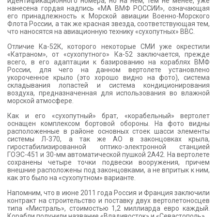
идентификационного номера, но на нём, тем не менее, уже
нанесена гордая надпись «МА ВМФ РОССИИ», означающая
его принадлежность к Морской авиации Военно-Морского
Флота России, а так же красная звезда, соответствующая тем,
что наносятся на авиационную технику «сухопутных» ВВС.
Отличие Ка-52К, которого некоторые СМИ уже окрестили
«Катраном», от «сухопутного» Ка-52 заключается, прежде
всего, в его адаптации к базированию на кораблях ВМФ
России, для чего на данном вертолете установлено
укороченное крыло (это хорошо видно на фото), система
складывания лопастей и система кондиционирования
воздуха, предназначенная для использования во влажной
морской атмосфере.
Как и его «сухопутный» брат, «корабельный» вертолет
оснащен комплексом бортовой обороны. На фото видны
расположенные в районе основных стоек шасси элементы
системы Л-370, а так же АО в законцовках крыла,
гиростабилизированной оптико-электронной станцией
ГОЭС-451 и 30-мм автоматической пушкой 2А42. На вертолете
сохранены четыре точки подвески вооружения, причем
внешние расположены под законцовками, а не впритык к ним,
как это было на «сухопутном» варианте.
Напомним, что в июне 2011 года Россия и Франция заключили
контракт на строительство и поставку двух вертолетоносцев
типа «Мистраль», стоимостью 1,2 миллиарда евро каждый.
Корабли получили название «Владивосток» и «Севастополь».