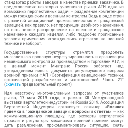
стандартах работы заводов в качестве приемки заказчика. В
представлениях некоторых участников рынка АТИ одна из
возможных перспективных задач – разделение компетенции
между гражданским и военным контролем. Ведь в ряде стран
с развитой авиационной промышленностью и гражданской
авиацией, как правило, нет продукции двойного назначения,
но есть четкое распределение на военное и гражданское
назначение каждого изделия, либо подробно прописанные
условия применения «гражданских» агрегатов на военной
технике и наоборот.
Государственные структуры стремятся преодолеть
многолетнюю правовую неурегулированность в организации
независимого контроля за производством и торговлей АТИ, и
в данный момент
Минтранс России работает над
утверждением нового документа, регулирующего вопросы
военной приемки ФАП «Сертификация авиационной техники,
организаций разработчиков и изготовителей. Часть 21″
(
скачать
предварительный проект).
Идя навстречу многочисленным запросам от участников
рынка,
17 мая 2019 года
, в рамках XII Международной
выставки вертолетной индустрии HeliRussia 2019, Ассоциация
Вертолетной Индустрии организует семинар «
Военная
приемка в гражданской авиации: вопросы и ответы
» — как
коммуникационную площадку, где эксперты вертолетной
отрасли и регуляторы механизма военной приемки смогут
дать разъяснения, прокомментировать ситуацию, снять