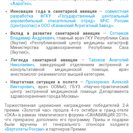
«АэроГео»
;
Инновации года в санитарной авиации
—
совместная
разработка ФГКУ «Государственный центральный
аэромобильный спасательный отряд» МЧС России
(Центроспас) и ООО «Казанский Агрегатный Завод»
;
Вклад в развитие санитарной авиации
—
Сотников
Владимир Андреевич
, главный врач ГКУ Республики Саха
(Якутия) «Республиканский центр медицины катастроф
Министерства здравоохранения Республики Саха
(Якутия)»;
Легенда санитарной авиации
—
Таенков Анатолий
Николаевич
, заведующий отделением экстренной и
консультативной медицинской помощи, врач
анестезиолог-реаниматолог высшей категории;
Нештатная ситуация в полете
—
Прохоренко Алексей
Викторович
, врач ООМиО, ГБУЗ «Научно-практический
центр экстренной медицинской помощи Департамента
здравоохранения города Москвы».
Торжественная церемония награждения победителей 2-й
премии «Золотой час» прошла 4-го октября в гранд-отеле
«ОКА» в рамках тематического форума «САНАВИАЦИЯ-2019»,
что прекрасно дополнило его программу. Призы и подарки
были вручены от генерального спонсора холдинга
«Вертолеты России»
и партнеров Премии.