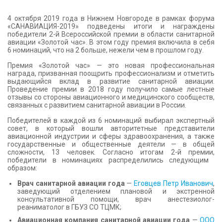
КОНТАКТЫ
4 октября 2019 года в Нижнем Новгороде в рамках форума
«САНАВИАЦИЯ-2019» подведены итоги и награждены
победители 2-й Всероссийской премии в области санитарной
авиации «Золотой час». В этом году премия включила в себя
6 номинаций, что на 2 больше, нежели чем в прошлом году.
Премия «Золотой час» — это новая профессиональная
награда, призванная поощрить профессионализм и отметить
выдающийся вклад в развитие санитарной авиации.
Проведение премии в 2018 году получило самые лестные
отзывы со стороны авиационного и медицинского сообществ,
связанных с развитием санитарной авиации в России.
Победителей в каждой из 6 номинаций выбирал экспертный
совет, в который вошли авторитетные представители
авиационной индустрии и сферы здравоохранения, а также
государственные и общественные деятели — в общей
сложности, 13 человек. Согласно итогам 2-й премии,
победители в номинациях распределились следующим
образом:
Врач санитарной авиации года
—
Еговцев Петр Иванович
,
заведующий отделением плановой и экстренной
консультативной помощи, врач анестезиолог-
реаниматолог в ГБУЗ СО ТЦМК;
Авиационная компания санитарной авиации года
—
ООО