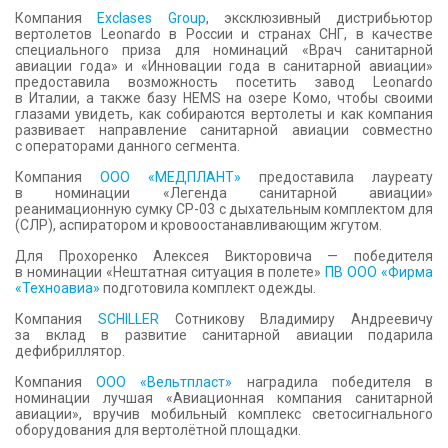
Компания
Exclases Group
, эксклюзивный дистрибьютор
вертолетов Leonardo в России и странах СНГ, в качестве
специального приза для номинаций «Врач санитарной
авиации года» и «Инновации года в санитарной авиации»
предоставила возможность посетить завод Leonardo
в Италии, а также базу HEMS на озере Комо, чтобы своими
глазами увидеть, как собираются вертолеты и как компания
развивает направление санитарной авиации совместно
с операторами данного сегмента.
Компания
ООО «МЕДПЛАНТ»
предоставила лауреату
в номинации «Легенда санитарной авиации»
реанимационную сумку СР-03 с дыхательным комплектом для
(СЛР), аспиратором и кровоостанавливающим жгутом.
Для Прохоренко Алексея Викторовича — победителя
в номинации «Нештатная ситуация в полете»
ПВ ООО «Фирма
«Техноавиа»
подготовила комплект одежды.
Компания
SCHILLER
Сотникову Владимиру Андреевичу
за вклад в развитие санитарной авиации подарила
дефибриллятор.
Компания
ООО «Вельтпласт»
наградила победителя в
номинации лучшая «Авиационная компания санитарной
авиации», вручив мобильный комплекс светосигнального
оборудования для вертолётной площадки.