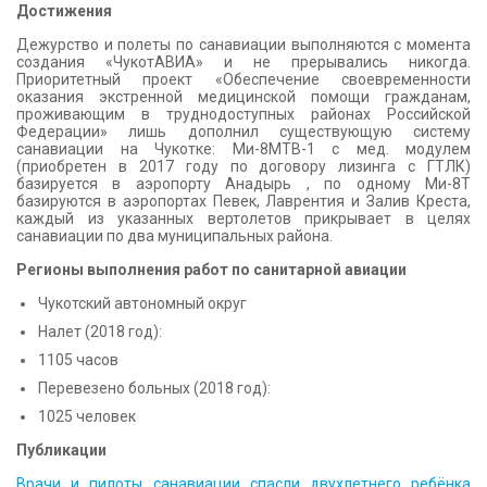
Достижения
Дежурство и полеты по санавиации выполняются с момента
создания «ЧукотАВИА» и не прерывались никогда.
Приоритетный проект «Обеспечение своевременности
оказания экстренной медицинской помощи гражданам,
проживающим в труднодоступных районах Российской
Федерации» лишь дополнил существующую систему
санавиации на Чукотке: Ми-8МТВ-1 с мед. модулем
(приобретен в 2017 году по договору лизинга с ГТЛК)
базируется в аэропорту Анадырь , по одному Ми-8Т
базируются в аэропортах Певек, Лаврентия и Залив Креста,
каждый из указанных вертолетов прикрывает в целях
санавиации по два муниципальных района.
Регионы выполнения работ по санитарной авиации
Чукотский автономный округ
Налет (2018 год):
1105 часов
Перевезено больных (2018 год):
1025 человек
Публикации
Врачи и пилоты санавиации спасли двухлетнего ребёнка