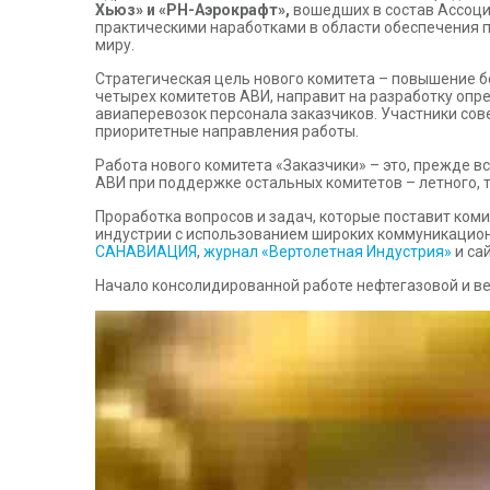
Хьюз» и «РН-Аэрокрафт»,
вошедших в состав Ассоц
практическими наработками в области обеспечения 
миру.
Стратегическая цель нового комитета – повышение б
четырех комитетов АВИ, направит на разработку опр
авиаперевозок персонала заказчиков. Участники со
приоритетные направления работы.
Работа нового комитета «Заказчики» – это, прежде 
АВИ при поддержке остальных комитетов – летного, т
Проработка вопросов и задач, которые поставит коми
индустрии с использованием широких коммуникацио
САНАВИАЦИЯ
,
журнал «Вертолетная Индустрия»
и са
Начало консолидированной работе нефтегазовой и в