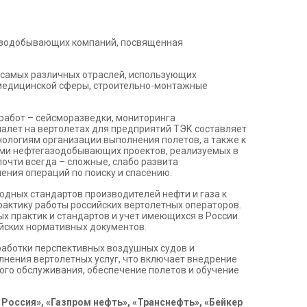
газодобывающих компаний, посвященная
самых различных отраслей, использующих
и медицинской сферы, строительно-монтажные
 работ – сейсморазведки, мониторинга
налет на вертолетах для предприятий ТЭК составляет
нологиям организации выполнения полетов, а также к
ями нефтегазодобывающих проектов, реализуемых в
почти всегда – сложные, слабо развита
ния операций по поиску и спасению.
дных стандартов производителей нефти и газа к
практику работы российских вертолетных операторов.
х практик и стандартов и учет имеющихся в России
ийских нормативных документов.
работки перспективных воздушных судов и
лнения вертолетных услуг, что включает внедрение
ого обслуживания, обеспечение полетов и обучение
 Россия», «Газпром нефть», «Транснефть», «Бейкер