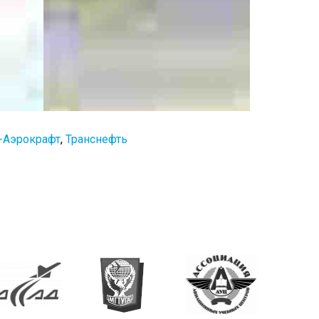
-Аэрокрафт
,
Транснефть