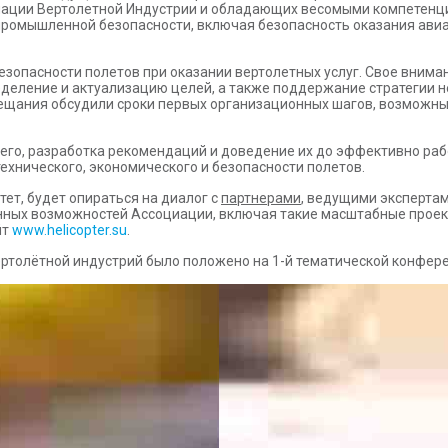
иации Вертолетной Индустрии и обладающих весомыми компетенц
промышленной безопасности, включая безопасность оказания авиа
езопасности полетов при оказании вертолетных услуг. Свое внима
еделение и актуализацию целей, а также поддержание стратегии 
вещания обсудили сроки первых организационных шагов, возможны
всего, разработка рекомендаций и доведение их до эффективно ра
ехнического, экономического и безопасности полетов.
тет, будет опираться на диалог с
партнерами
, ведущими эксперта
нных возможностей Ассоциации, включая такие масштабные проек
йт
www.helicopter.su
.
ертолётной индустрий было положено на 1-й тематической конфер