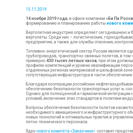
15.11.2019
14 ноября 2019 года
, в офисе компании
«Би Пи Росси
формированию и планированию работы
нового коми
Вертолетная индустрия определяет сегодняшнюю и 
вертолеты. Среди них – логистические, горнодобыва
предприятия, а также для службы спасения, контроля
Топливно-энергетический сектор России является од
трубопроводов, транспортно-связных полетов, в том
примерно
430 тысяч летных часов
, при этом должн
профилю компетенций и уровню квалификации персо
отдаленных регионах материковой и шельфовой зоне Р
сопутствующая инфраструктура в части обеспечения
Благодаря кооперации российских нефтегазодобываю
обеспечению безопасности транспортных услуг и, соо
Однако для полноценной и гармоничной интеграции н
условий, включение этих стандартов в политики вед
Вопросы обеспечения безопасности полетов касаются
необходимого авиационного и инфраструктурного обо
новых технологий и оптимальных практик в управлен
летно-технического персонала.
Ядро
нового комитета «Заказчики»
составят представ