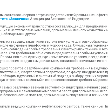
я»
состоялась первая встреча представителей различных нефте
тета «Заказчики»
Ассоциации Вертолетной Индустрии.
будущую экономику транспортной составляющей для предприятий 
ющие и нефтегазовые компании, организации лесного хозяйства 
, наблюдения и другие.
ним из ведущих заказчиков вертолетных услуг для разнообразных
 числе на буровые платформы и морские суда. Суммарный годовой 
ы быть соблюдены особые требования к винтокрылой технике, к тех
нала. Эти требования объективно продиктованы особыми услови
оссии, включая Арктику, где климатические условия, всегда или 
 управления воздушным движением, топливообеспечения и исполне
щих проектов с зарубежными компаниями, требования междунаро
тветственно, к вертолетным операторам, по факту, внедряются в 
еобходим вдумчивый и системный подход к выбору лучших мировы
ущих отраслевых компаний и совершенствование требований росс
 самых различных звеньев вертолетной индустрии, начиная с раз
рудования и заканчивая комплексом работ для организации испо
ие безопасностью полетов, организацию эксплуатации и техническ
ители ведущих компаний нефтегазового сектора, такие как
«Би Пи