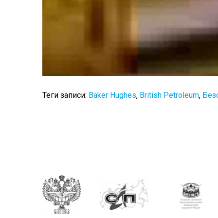
Теги записи:
Baker Hughes
,
British Petroleum
,
Без