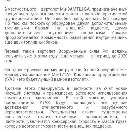
В частности, это — вертолет Ми-8АМТШ-ВА, предназначенный
специально для выполнения задач в составе арктической
группировки войск. Он способен преодолевать без посадки
1,5 тыс. км, поскольку оборудован двумя дополнительными
топливными баками на внешней подвеске, двумя
дополнительными внутренними топливными баками.
Прорабатывается возможность размещения внутри машины
еще двух топливных баков.
Первый такой вертолет Вооруженные силы РФ должны
получить уже в этом году, еще четыре — в период до 2020
года.
Заводчане рассказали министру о своей новой разработке —
многофункциональном Ми-171А2. Как заявил представитель
УУАЗ, «это будет лучший в мире вертолет».
Достичь этого планируется, в частности, за счет новой
несущей системы и трансмиссии, активного использования
композитных материалов. В этой машине, уверяют
представители УУАЗ, будут воплощены все лучшие
достижения отечественного и зарубежного
вертолетостроения. Результатом станут существенно
повышенные тактико-технические характеристики, в
частности, увеличатся крейсерская скорость и масса груза,
которую вертолет сможет нести на внешней подвеске.