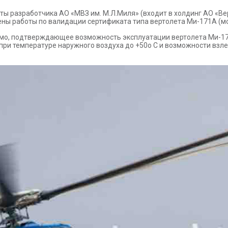
оты разработчика АО «МВЗ им. М.Л.Миля» (входит в холдинг АО «Ве
ны работы по валидации сертификата типа вертолета Ми-171А (м
о, подтверждающее возможность эксплуатации вертолета Ми-171А
при температуре наружного воздуха до +50о С и возможности взле