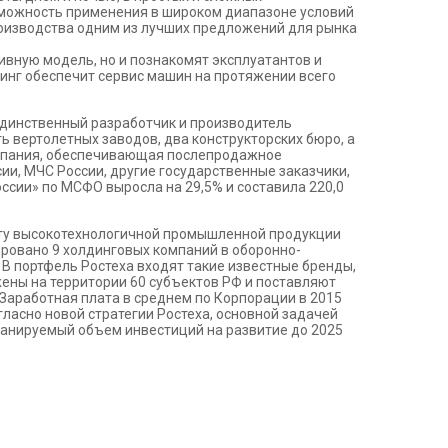
озможность применения в широком диапазоне условий
роизводства одним из лучших предложений для рынка
ивную модель, но и познакомят эксплуатантов и
инг обеспечит сервис машин на протяжении всего
 единственный разработчик и производитель
ть вертолетных заводов, два конструкторских бюро, а
омпания, обеспечивающая послепродажное
ии, МЧС России, другие государственные заказчики,
оссии» по МСФО выросла на 29,5% и составила 220,0
порту высокотехнологичной промышленной продукции
ировано 9 холдинговых компаний в оборонно-
В портфель Ростеха входят такие известные бренды,
ены на территории 60 субъектов РФ и поставляют
 Заработная плата в среднем по Корпорации в 2015
ласно новой стратегии Ростеха, основной задачей
ланируемый объем инвестиций на развитие до 2025