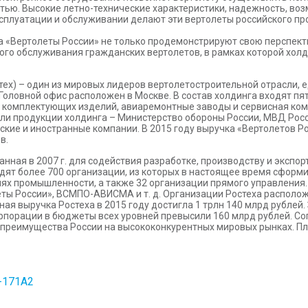
стью. Высокие летно-технические характеристики, надежность, в
ксплуатации и обслуживании делают эти вертолеты российского п
а «Вертолеты России» не только продемонстрируют свою перспект
го обслуживания гражданских вертолетов, в рамках которой холд
тех) – один из мировых лидеров вертолетостроительной отрасли,
 Головной офис расположен в Москве. В состав холдинга входят пя
ю комплектующих изделий, авиаремонтные заводы и сервисная к
ели продукции холдинга – Министерство обороны России, МВД Росс
йские и иностранные компании. В 2015 году выручка «Вертолетов Р
в.
данная в 2007 г. для содействия разработке, производству и экс
одят более 700 организации, из которых в настоящее время сформ
ях промышленности, а также 32 организации прямого управления. 
ты России», ВСМПО-АВИСМА и т. д. Организации Ростеха располож
ая выручка Ростеха в 2015 году достигла 1 трлн 140 млрд рублей.
рпорации в бюджеты всех уровней превысили 160 млрд рублей. Сог
 преимущества России на высококонкурентных мировых рынках. П
-171А2