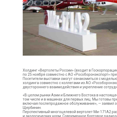
Холдинг «Вертолеты России» (входит в Госкорпорацию
по 25 ноября совместно с АО «Рособоронэкспорт» пр
Посетители выставки смогут ознакомиться с модель
холдинга совместно с коллегами из АО «Рособоронэк
двустороннего взаимодействия и укрепление сотрудн
«В целом рынки Азии и Ближнего Востока в настояще
том числе и в машинах для первых лиц. Мы готовы пр
включая послепродажное обслуживание», — заявил з
Щербинин.
Перспективный многоцелевой вертолет Ми-171А2 раз
и экологических норм. Современное бортовое радиоэ