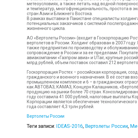
метеоусловиях, а также летать над водной поверхно
и температур, многофункциональность, простота в э
стран Азии и Ближнего Востока.
В рамках выставки в Пакистане специалисты холдинг
потенциальных заказчиков с системой послепродажно
жизненного цикла.
АО «Вертолеты России» (входит в Госкорпорацию Рос
вертолетов в России. Холдинг образован в 2007 году.
также предприятия по производству и обслуживани
сопровождение в России и за ее пределами. Покупат
авиакомпании «Газпром авиа» и UTair, крупные росси
млрд рублей, объем поставок составил 212 вертолето
Госкорпорация Ростех – российская корпорация, соз
гражданского и военного назначения. В её состав вх
промышленном комплексе и 6 – в гражданских отрасл
как АВТОВАЗ, КАМАЗ, Концерн Калашников, «Вертолё
продукцию на рынки более 70 стран. Консолидированн
году составила 41 000 рублей, налоговые выплаты Ко
Корпорации является обеспечение технологического
года составляет 4,3 трлн рублей.
Вертолеты России
Теги записи:
IDEAS-2016
,
Вертолеты России
,
Ми