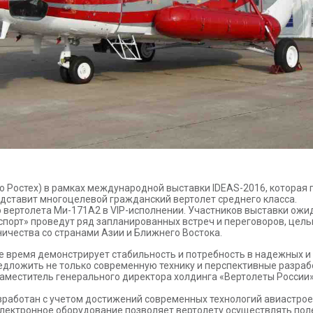
 Ростех) в рамках международной выставки IDEAS-2016, которая п
едставит многоцелевой гражданский вертолет среднего класса.
ю вертолета Ми-171А2 в VIP-исполнении. Участников выставки ож
спорт» проведут ряд запланированных встреч и переговоров, цел
ичества со странами Азии и Ближнего Востока.
е время демонстрирует стабильность и потребность в надежных и
едложить не только современную технику и перспективные разрабо
аместитель генерального директора холдинга «Вертолеты России»
работан с учетом достижений современных технологий авиастрое
лектронное оборудование позволяет вертолету осуществлять поле