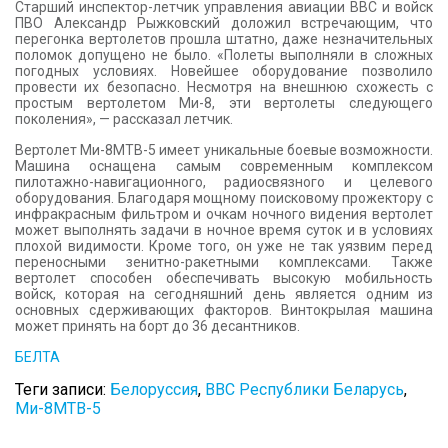
Старший инспектор-летчик управления авиации ВВС и войск
ПВО Александр Рыжковский доложил встречающим, что
перегонка вертолетов прошла штатно, даже незначительных
поломок допущено не было. «Полеты выполняли в сложных
погодных условиях. Новейшее оборудование позволило
провести их безопасно. Несмотря на внешнюю схожесть с
простым вертолетом Ми-8, эти вертолеты следующего
поколения», — рассказал летчик.
Вертолет Ми-8МТВ-5 имеет уникальные боевые возможности.
Машина оснащена самым современным комплексом
пилотажно-навигационного, радиосвязного и целевого
оборудования. Благодаря мощному поисковому прожектору с
инфракрасным фильтром и очкам ночного видения вертолет
может выполнять задачи в ночное время суток и в условиях
плохой видимости. Кроме того, он уже не так уязвим перед
переносными зенитно-ракетными комплексами. Также
вертолет способен обеспечивать высокую мобильность
войск, которая на сегодняшний день является одним из
основных сдерживающих факторов. Винтокрылая машина
может принять на борт до 36 десантников.
БЕЛТА
Теги записи:
Белоруссия
,
ВВС Республики Беларусь
,
Ми-8МТВ-5