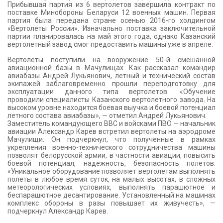
Прибывшая партия из 6 вертолетов завершила контракт по
поставке Минобороны Беларуси 12 военных машин. Первая
партия была передана стране осенью 2016-го холдингом
«Вертолеты России». Изначально поставка заключительной
партии планировалась на май этого года, однако Казанский
вертолетный завод смог предоставить машины уже в апреле.
Вертолеты поступили на вооружение 50-й смешанной
авиационной базы в Мачулищах. Как рассказал командир
авиабазы Андрей Лукьянович, летный и технический состав
экипажей заблаговременно прошли переподготовку для
эксплуатации данного типа вертолетов. «Обучение
проводили специалисты Казанского вертолетного завода. На
высоком уровне находится боевая выучка и боевой потенциал
летного состава авиабазы», — отметил Андрей Лукьянович.
Заместитель командующего ВВС и войсками ПВО — начальник
авиации Александр Карев встретил вертолеты на аэродроме
Мачулищи. Он подчеркнул, что полученные в рамках
укрепления военно-технического сотрудничества машины
позволят белорусской армии, в частности авиации, повысить
боевой потенциал, надежность, безопасность полетов.
«Уникальное оборудование позволяет вертолетам выполнять
полеты в любое время суток, на малых высотах, в сложных
метеорологических условиях, выполнять парашютное и
беспарашютное десантирование. Установленный на машинах
комплекс обороны в разы повышает их живучесть», —
подчеркнул Александр Карев.