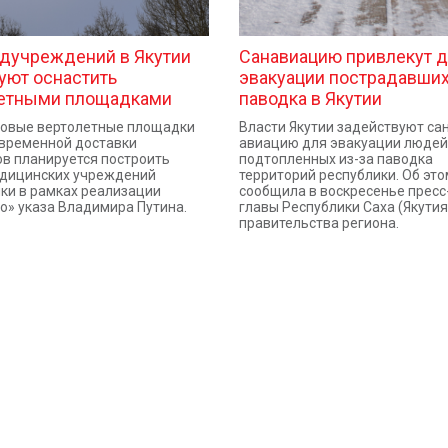
дучреждений в Якутии
Санавиацию привлекут 
уют оснастить
эвакуации пострадавших
етными площадками
паводка в Якутии
новые вертолетные площадки
Власти Якутии задействуют са
временной доставки
авиацию для эвакуации людей
в планируется построить
подтопленных из-за паводка
едицинских учреждений
территорий республики. Об это
ки в рамках реализации
сообщила в воскресенье пресс
о» указа Владимира Путина.
главы Республики Саха (Якутия
правительства региона.