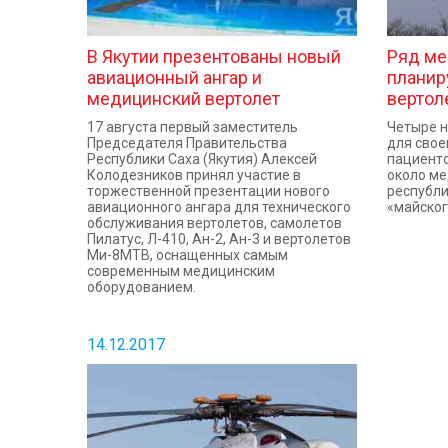
В Якутии презентованы новый
Ряд ме
авиационный ангар и
планир
медицинский вертолет
вертол
17 августа первый заместитель
Четыре 
Председателя Правительства
для свое
Республики Саха (Якутия) Алексей
пациенто
Колодезников принял участие в
около м
торжественной презентации нового
республи
авиационного ангара для технического
«майског
обслуживания вертолетов, самолетов
Пилатус, Л-410, Ан-2, Ан-3 и вертолетов
Ми-8МТВ, оснащенных самым
современным медицинским
оборудованием.
14.12.2017