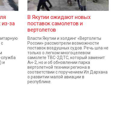
для
В Якутии ожидают новых
 из-за
поставок самолетов и
вертолетов
нитарную
Власти Якутии и холдинг «Вертолеты
 с
России» рассмотрели возможности
поставок воздушных судов. Речь шла не
м
только о легком многоцелевом
-служба
самолете ТВС-2ДТС, который заменит
) и
Ан-2, но и об обновлении парка
вертолетной техники региона в
соответствии с поручением Ил Дархана
о развитии малой авиации в
республике.