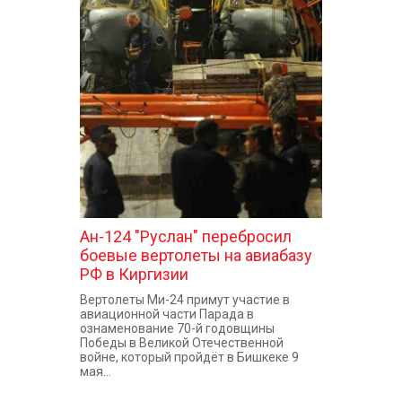
Ан-124 "Руслан" перебросил
боевые вертолеты на авиабазу
РФ в Киргизии
Вертолеты Ми-24 примут участие в
авиационной части Парада в
ознаменование 70-й годовщины
Победы в Великой Отечественной
войне, который пройдёт в Бишкеке 9
мая...